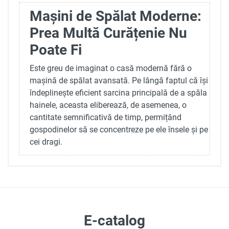
Mașini de Spălat Moderne:
Prea Multă Curățenie Nu
Poate Fi
Este greu de imaginat o casă modernă fără o
mașină de spălat avansată. Pe lângă faptul că își
îndeplinește eficient sarcina principală de a spăla
hainele, aceasta eliberează, de asemenea, o
cantitate semnificativă de timp, permițând
gospodinelor să se concentreze pe ele însele și pe
cei dragi.
Vorbind despre gospodine, dacă credeți că
dragostea și viața de zi cu zi sunt incompatibile,
avem o poveste despre cum dorința de a
simplifica procesul de spălare pentru soția sa nu
a condus doar la un cadou sub formă de mașină
E-catalog
de spălat, ci și la invenția acesteia. Această