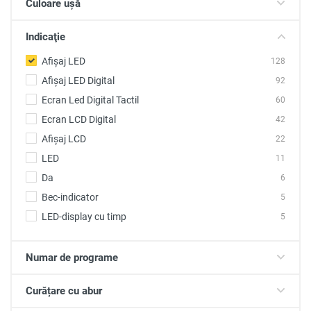
Culoare ușă
Indicaţie
Afișaj LED
128
Afișaj LED Digital
92
Ecran Led Digital Tactil
60
Ecran LCD Digital
42
Afișaj LCD
22
LED
11
Da
6
Bec-indicator
5
LED-display cu timp
5
Numar de programe
Curățare cu abur