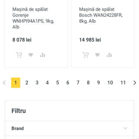
Mașină de spălat
Mașină de spălat
Gorenje
Bosch WAN24228FR,
WNHPI94A1PS, 9kg,
8kg, Alb
Alb
8 078 lei
14 985 lei
(current)
1
2
3
4
5
6
7
8
9
10
11
Filtru
Brand