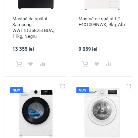
Mașină de spălat
Mașină de spălat LG
Samsung
F4X1009NWK, 9kg, Alb
WW11DG6B25LBUA,
11kg, Negru
13 355 lei
9 039 lei
NEW
NEW