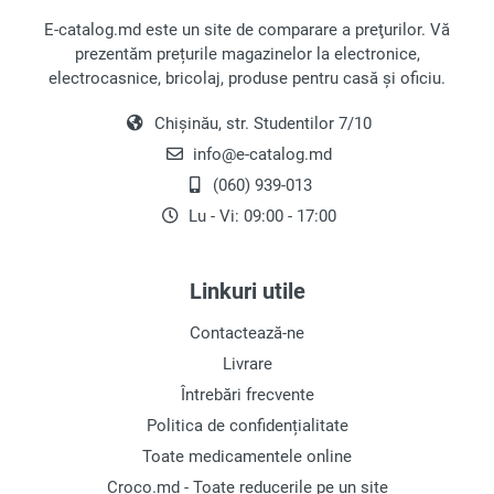
poveste ar putea să vă convingă că un cadou sub
E-catalog.md este un site de comparare a preţurilor. Vă
formă de mașină de spălat este cu adevărat un
prezentăm prețurile magazinelor la electronice,
gest minunat.
electrocasnice, bricolaj, produse pentru casă și oficiu.
De asemenea, veți afla despre originile expresiei
Chișinău, str. Studentilor 7/10
„spălare de bani” și despre cum mașinile de
info@e-catalog.md
spălat sunt legate de Al Capone.
(060) 939-013
Originea Primelor Mașini de
Lu - Vi: 09:00 - 17:00
Spălat
Inițial, se folosea o sfoară! Similar cu mașinile de
Linkuri utile
spălat moderne, aceasta scăpa marinarii de mult
efort în curățarea hainelor lor. Ei legau hainele de
Contactează-ne
ea și le aruncau peste bord, unde curenții de apă
Livrare
spălau murdăria.
Întrebări frecvente
Politica de confidențialitate
Cu toate acestea, această metodă era disponibilă
doar pentru marinari; restul lumii din secolul XIX
Toate medicamentele online
se baza în continuare pe muncă plătită, care nu
Croco.md - Toate reducerile pe un site