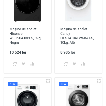
Mașină de spălat
Mașină de spălat
Hisense
Candy
WF5I9043BBFS, 9kg,
HES14104TWM6/1-S,
Negru
10kg, Alb
10 524 lei
8 985 lei
NEW
NEW