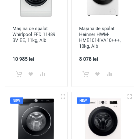
Mașină de spălat
Mașină de spălat
Whirlpool FFD 11489
Heinner HWM-
BV EE, 11kg, Alb
HME1014IVA10+++,
10kg, Alb
10 985 lei
8 078 lei
NEW
NEW