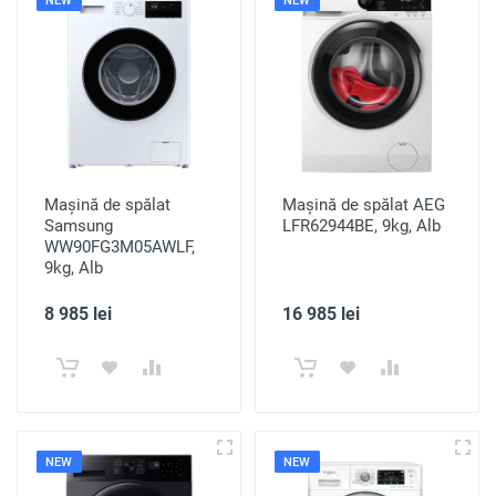
NEW
NEW
Mașină de spălat
Mașină de spălat AEG
Samsung
LFR62944BE, 9kg, Alb
WW90FG3M05AWLF,
9kg, Alb
8 985 lei
16 985 lei
NEW
NEW