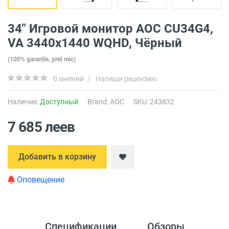
34" Игровой монитор AOC CU34G4,
VA 3440x1440 WQHD, Чёрный
(100% garanție, preț mic)
0 мнений
/
Напиши рецензию
Наличие:
Доступный
Brand:
AOC
SKU: 243832
7 685 леев
Добавить в корзину
Оповещение
Спецификации
Обзоры