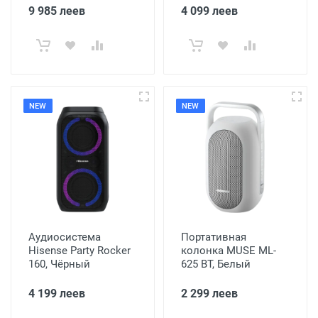
9 985 леев
4 099 леев
NEW
NEW
Аудиосистема
Портативная
Hisense Party Rocker
колонка MUSE ML-
160, Чёрный
625 BT, Белый
4 199 леев
2 299 леев