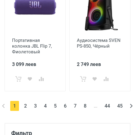
Портативная
Аудиосистема SVEN
колонка JBL Flip 7,
PS-850, Чёрный
Фиолетовый
3 099 леев
2 749 леев
(current)
1
2
3
4
5
6
7
8
...
44
45
Фильтр