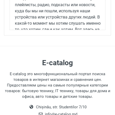
плейлисты, радио, подкасты или новости,
куда бы мы ни пошли, используя наши
устройства или устройства других людей. В
какой-то момент мы хотим слушать именно
то, что хотим, где и как хотим. Вот здесь на
помощь приходят портативные колонки и
наушники, такие как Music Chip и Dale.
Как портативные колонки
стали такими популярными?
E-catalog
В прошлом люди включали радио в отпуске,
E-catalog это многофункциональный портал поиска
чтобы послушать последние хиты. Теперь их
товаров в интернет магазинах и сравнения цен.
заменили Bluetooth-колонки, которые
Предоставляем цены на самые популярные категории
воспроизводят лучшие треки. Но портативные
товаров: бытовую технику, IT технику, товары для дома и
колонки используются для гораздо большего,
офиса, авто товары и детские товары.
чем просто музыка:
Chișinău, str. Studentilor 7/10
Прослушивание музыки с телефона:
info@e-catalog.md