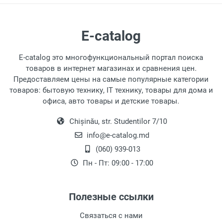
типы сковородок, включая антипригарные и
предназначенные для индукционных плит.
Вот некоторые распространенные типы:
E-catalog
Универсальная Сковородка:
Это самый
стандартный тип сковородки,
E-catalog это многофункциональный портал поиска
используемый почти всеми. Они
товаров в интернет магазинах и сравнения цен.
Предоставляем цены на самые популярные категории
отличаются в основном материалом, из
товаров: бытовую технику, IT технику, товары для дома и
которого изготовлены, их покрытием
офиса, авто товары и детские товары.
или размером.
Сковородка для Блинчиков:
Специально
Chișinău, str. Studentilor 7/10
предназначенная для приготовления
info@e-catalog.md
тонких антипригарных блинчиков, эта
(060) 939-013
сковородка обеспечивает идеальную
форму блинчиков без их подгорания.
Пн - Пт: 09:00 - 17:00
Глубокая Сковородка:
Глубокая
сковородка с высокими боками и
Полезные ссылки
большой вместимостью, идеальна для
приготовления разнообразных блюд. Ее
Связаться с нами