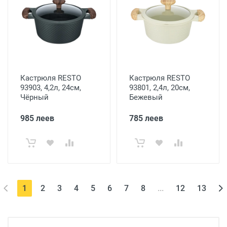
Кастрюля RESTO
Кастрюля RESTO
93903, 4,2л, 24см,
93801, 2,4л, 20см,
Чёрный
Бежевый
985 леев
785 леев
(current)
1
2
3
4
5
6
7
8
...
12
13