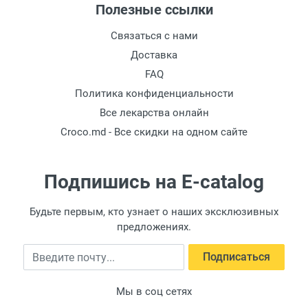
Полезные ссылки
Улучшение координации
: Катание на
Связаться с нами
велосипеде включает в работу все тело.
Соблюдение норм активности
:
Доставка
Профилактирует проблемы с весом и
FAQ
другие заболевания.
Политика конфиденциальности
Веселая физическая активность
:
Все лекарства онлайн
Корректирует осанку, стимулирует
Croco.md - Все скидки на одном сайте
работу мозга и может улучшить зрение.
Снижение стресса
: Активности на
свежем воздухе помогают справиться с
Подпишись на E-catalog
эмоциональным стрессом.
Укрепление иммунитета
: Укрепляет
Будьте первым, кто узнает о наших эксклюзивных
сердце и легкие, уменьшая частоту
предложениях.
простуд.
Введите почту
Развитие социальных навыков
:
Подписаться
Взаимодействие с другими активными
детьми полезнее, чем время перед
Мы в соц сетях
экраном.