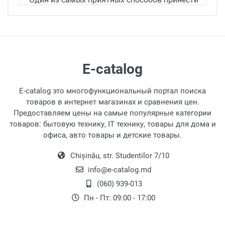
радость и развлечение ребенку — это
велосипеды. Каждый ребенок будет рад
попробовать и продолжить кататься на своем
новом двухколесном друге. Мы собрали
основные советы, чтобы помочь вам выбрать
E-catalog
подходящий велосипед и обеспечить вашему
ребенку незабываемые моменты и улучшение
E-catalog это многофункциональный портал поиска
здоровья.
товаров в интернет магазинах и сравнения цен.
Предоставляем цены на самые популярные категории
Преимущества и радость
товаров: бытовую технику, IT технику, товары для дома и
велосипедов для детей
офиса, авто товары и детские товары.
Часто родители рассматривают детские
Chișinău, str. Studentilor 7/10
велосипеды только как средство для
info@e-catalog.md
физической активности или способ развлечь
(060) 939-013
ребенка, предоставляя немного отдыха
взрослым. Однако эти транспортные
Пн - Пт: 09:00 - 17:00
средства имеют множество психических,
физических и функциональных преимуществ.