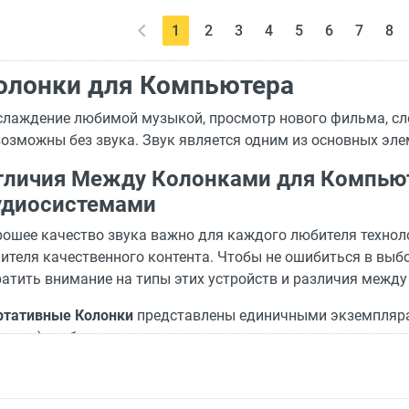
(current)
1
2
3
4
5
6
7
8
олонки для Компьютера
слаждение любимой музыкой, просмотр нового фильма, сл
озможны без звука. Звук является одним из основных эле
тличия Между Колонками для Компьют
удиосистемами
ошее качество звука важно для каждого любителя технол
ителя качественного контента. Чтобы не ошибиться в выб
ратить внимание на типы этих устройств и различия межд
ртативные Колонки
представлены единичными экземплярам
часов), выбираются для отдыха и использования вне дома
ные Колонки
работают с голосовыми помощниками и сист
ут быть объединены в цепочку устройств, которые могут 