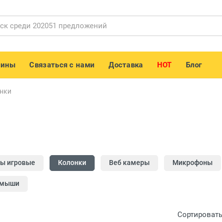
зины
Связаться с нами
Доставка
HOT
Блог
нки
ы игровые
Колонки
Веб камеры
Микрофоны
 мыши
Сортировать