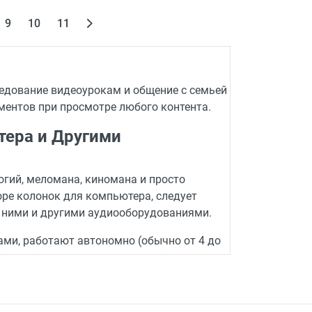
9
10
11
едование видеоурокам и общение с семьей
ментов при просмотре любого контента.
ера и Другими
огий, меломана, киномана и просто
оре колонок для компьютера, следует
у ними и другими аудиооборудованиями.
и, работают автономно (обычно от 4 до
.
емами умного дома. Некоторые модели
передавать команды друг другу,