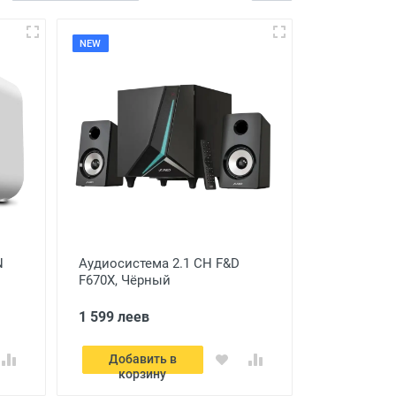
NEW
N
Аудиосистема 2.1 CH F&D
F670X, Чёрный
1 599 леев
Добавить в
корзину