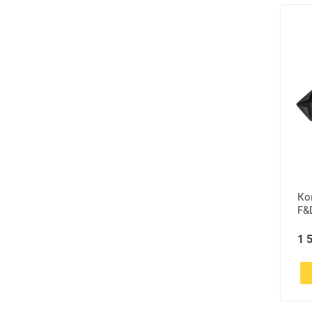
Ко
F&
1 