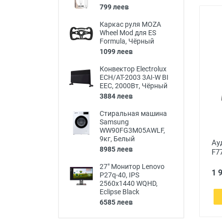
799 леев
Каркас руля MOZA
Wheel Mod для ES
Formula, Чёрный
1099 леев
Конвектор Electrolux
ECH/AT-2003 3AI-W BI
EEC, 2000Вт, Чёрный
3884 леев
Стиральная машина
Samsung
WW90FG3M05AWLF,
9кг, Белый
Ау
8985 леев
F7
27" Монитор Lenovo
1 
P27q-40, IPS
2560x1440 WQHD,
Eclipse Black
6585 леев