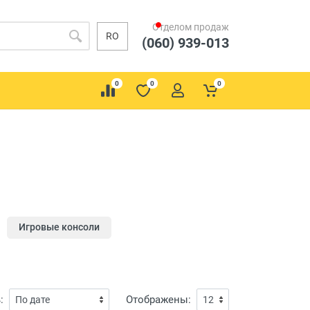
Отделом продаж
RO
(060) 939-013
0
0
0
Игровые консоли
:
Отображены: