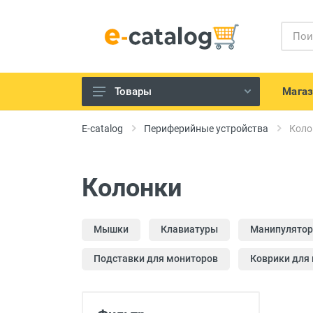
Мага
Товары
Телефония и гаджеты
E-catalog
Периферийные устройства
Коло
IT устройства
Телевизоры, Аудио-Видео
Колонки
техника
Техника для кухни
Мышки
Клавиатуры
Манипулятор
Бытовая техника для дома
Подставки для мониторов
Коврики для
Электроинструменты и садовая
техника
Красота и здоровье