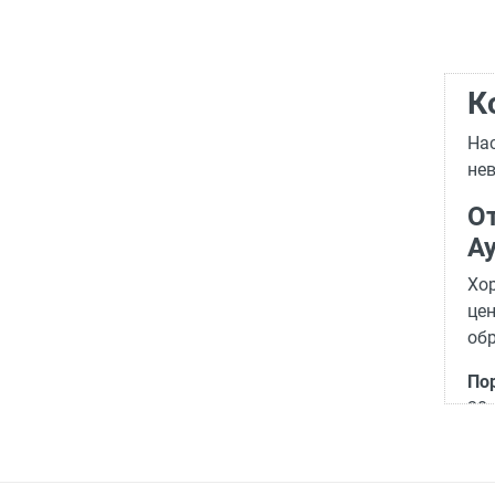
К
На
нев
О
А
Хор
цен
об
По
20 
Ум
мог