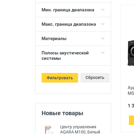
Мин. граница диапазона
Макс. граница диапазона
Материалы
Полосы акустической
системы
Сбросить
Фильтровать
Ау
MS
1 
Новые товары
Центр управления
AQARA M100, Белый