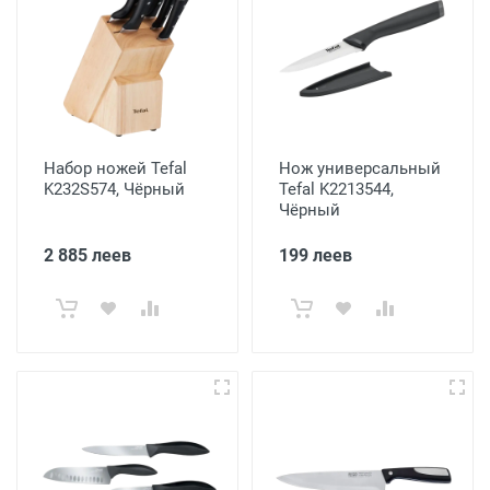
Набор ножей Tefal
Нож универсальный
K232S574, Чёрный
Tefal K2213544,
Чёрный
2 885 леев
199 леев