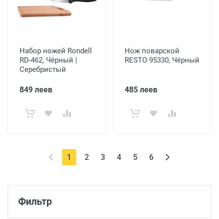
Набор ножей Rondell
Нож поварской
RD-462, Чёрный |
RESTO 95330, Чёрный
Серебристый
849 леев
485 леев
(current)
1
2
3
4
5
6
Фильтр