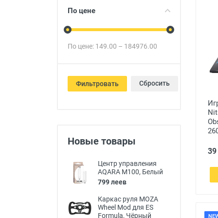
Товары для детей
По цене
Авто товары
Все для дома
По цене:
149.00
–
184976.00
Сбросить
Фильтровать
Иг
Ni
Ob
260
Новые товары
39
Центр управления
AQARA M100, Белый
799 леев
Каркас руля MOZA
Wheel Mod для ES
Formula, Чёрный
NE