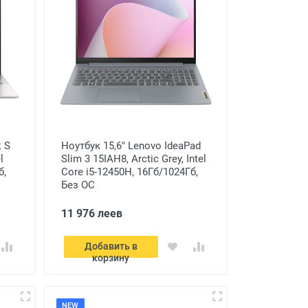
 S
Ноутбук 15,6" Lenovo IdeaPad
l
Slim 3 15IAH8, Arctic Grey, Intel
б,
Core i5-12450H, 16Гб/1024Гб,
Без ОС
11 976 леев
Добавить в
корзину
NEW