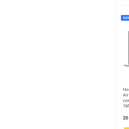
NE
Но
Air
co
16
20