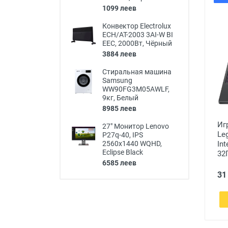
1099 леев
Конвектор Electrolux
ECH/AT-2003 3AI-W BI
EEC, 2000Вт, Чёрный
3884 леев
Стиральная машина
Samsung
WW90FG3M05AWLF,
9кг, Белый
8985 леев
Иг
27" Монитор Lenovo
Leg
P27q-40, IPS
Int
2560x1440 WQHD,
Eclipse Black
32
6585 леев
31