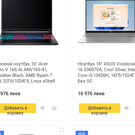
ровой ноутбук 16" Acer
Ноутбук 16" ASUS Vivobook
tro V 16S AI ANV16S-41,
16 S3607VA, Cool Silver, Inte
sidian Black, AMD Ryzen 7
Core i5-13420H, 16Гб/1024Г
, 32Гб/1024Гб, Linux eShell
Без ОС
 976 леев
16 976 леев
Добавить в
Добавить в
корзину
корзину
W
NEW