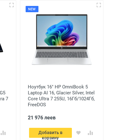
NEW
Ноутбук 16" HP OmniBook 5
 G5
Laptop AI 16, Glacier Silver, Intel
tra 7
Core Ultra 7 255U, 16Гб/1024Гб,
FreeDOS
21 976 леев
Добавить в
корзину