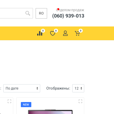
Отделом продаж
RO
(060) 939-013
0
0
0
:
Отображены:
NEW