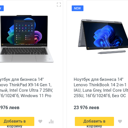
W
NEW
утбук для бизнеса 14"
Ноутбук для бизнеса 14"
novo ThinkPad X9-14 Gen 1,
Lenovo ThinkBook 14 2-in-1
ый, Intel Core Ultra 7 258V,
IAU, Luna Grey, Intel Core Ul
Гб/1024Гб, Windows 11 Pro
255U, 16Гб/1024Гб, Без ОС
 976 леев
23 976 леев
Добавить в
Добавить в
корзину
корзину