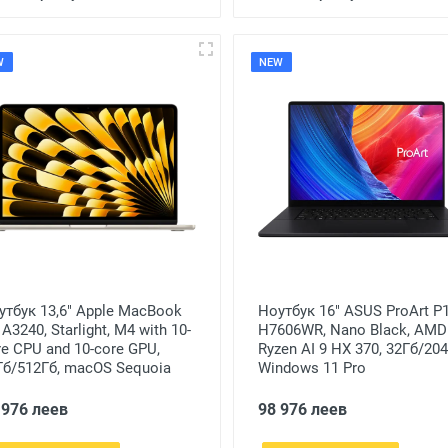
W
NEW
утбук 13,6" Apple MacBook
Ноутбук 16" ASUS ProArt P
 A3240, Starlight, M4 with 10-
H7606WR, Nano Black, AMD
re CPU and 10-core GPU,
Ryzen AI 9 HX 370, 32Гб/204
Гб/512Гб, macOS Sequoia
Windows 11 Pro
 976 леев
98 976 леев