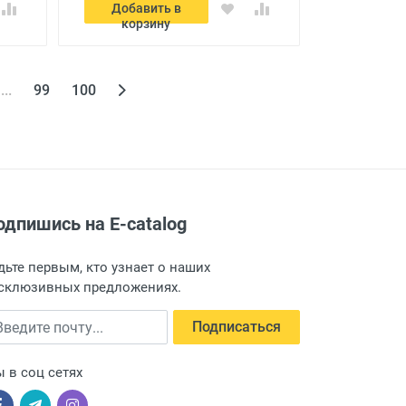
Добавить в
корзину
...
99
100
одпишись на E-catalog
дьте первым, кто узнает о наших
склюзивных предложениях.
едите почту
Подписаться
 в соц сетях