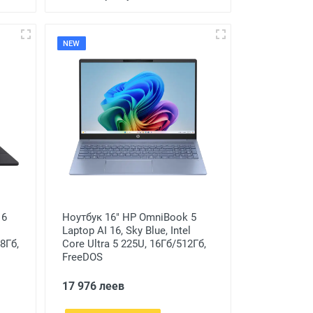
NEW
16
Ноутбук 16" HP OmniBook 5
Laptop AI 16, Sky Blue, Intel
8Гб,
Core Ultra 5 225U, 16Гб/512Гб,
FreeDOS
17 976 леев