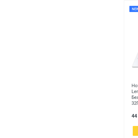
NE
Но
Le
Бел
32
44