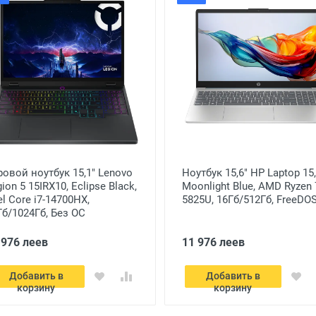
ровой ноутбук 15,1" Lenovo
Ноутбук 15,6" HP Laptop 15,
ion 5 15IRX10, Eclipse Black,
Moonlight Blue, AMD Ryzen 
el Core i7-14700HX,
5825U, 16Гб/512Гб, FreeDO
Гб/1024Гб, Без ОС
 976 леев
11 976 леев
Добавить в
Добавить в
корзину
корзину