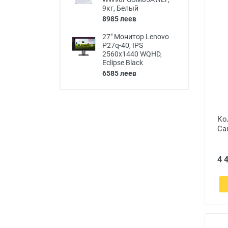
9кг, Белый
8985 леев
27" Монитор Lenovo
P27q-40, IPS
2560x1440 WQHD,
Eclipse Black
6585 леев
Ко
Car
4 