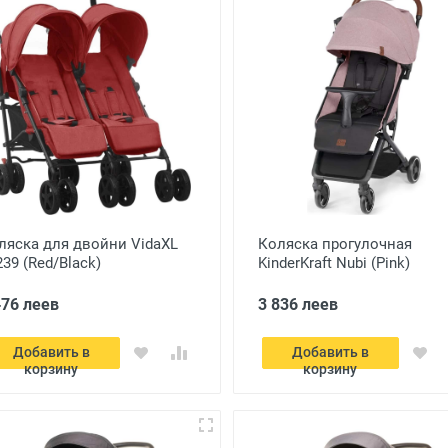
ляска для двойни VidaXL
Коляска прогулочная
239 (Red/Black)
KinderKraft Nubi (Pink)
476 леев
3 836 леев
Добавить в
Добавить в
корзину
корзину