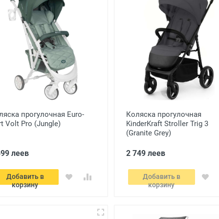
ляска прогулочная Euro-
Коляска прогулочная
t Volt Pro (Jungle)
KinderKraft Stroller Trig 3
(Granite Grey)
499 леев
2 749 леев
Добавить в
Добавить в
корзину
корзину