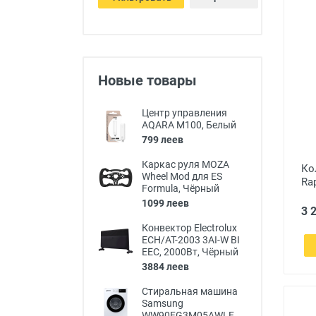
Новые товары
Центр управления
AQARA M100, Белый
799 леев
Каркас руля MOZA
Ко
Wheel Mod для ES
Rap
Formula, Чёрный
1099 леев
3 
Конвектор Electrolux
ECH/AT-2003 3AI-W BI
EEC, 2000Вт, Чёрный
3884 леев
Стиральная машина
Samsung
WW90FG3M05AWLF,