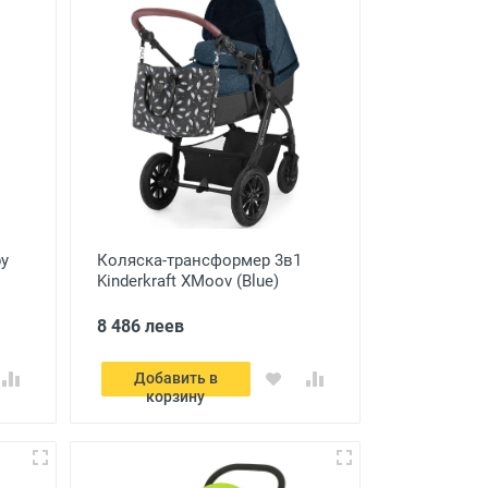
by
Коляска-трансформер 3в1
Kinderkraft XMoov (Blue)
8 486 леев
Добавить в
корзину