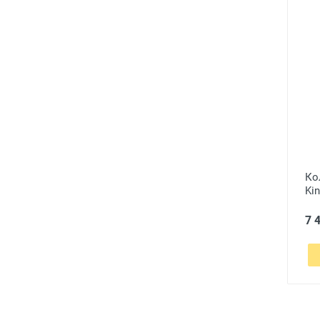
Ко
Kin
7 