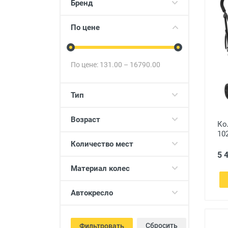
Бренд
Товары для детей
Авто товары
По цене
Все для дома
По цене:
131.00
–
16790.00
Тип
Возраст
Ко
10
Количество мест
5 
Материал колес
Автокресло
Сбросить
Фильтровать