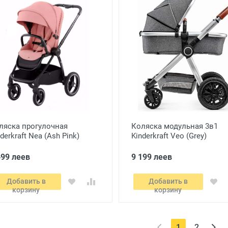
ляска прогулочная
Коляска модульная 3в1
derkraft Nea (Ash Pink)
Kinderkraft Veo (Grey)
499 леев
9 199 леев
Добавить в
Добавить в
корзину
корзину
(current)
1
2