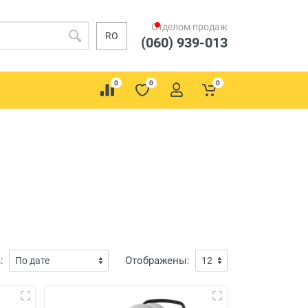
Отделом продаж
RO
(060) 939-013
0
0
0
:
Отображены: