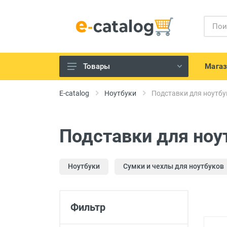
Мага
Товары
Телефония и гаджеты
E-catalog
Ноутбуки
Подставки для ноутбу
IT устройства
Телевизоры, Аудио-Видео
Подставки для ноу
техника
Техника для кухни
Ноутбуки
Сумки и чехлы для ноутбуков
Бытовая техника для дома
Электроинструменты и садовая
техника
Фильтр
Красота и здоровье