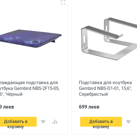
лаждающая подставка для
Подставка для ноутбука
утбука Gembird NBS-2F15-05,
Gembird NBS-D1-01, 15,6",
,6", Чёрный
Серебристый
9 леев
699 леев
Добавить в
Добавить в
корзину
корзину