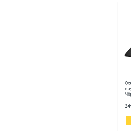
Ох
ноу
Чё
34