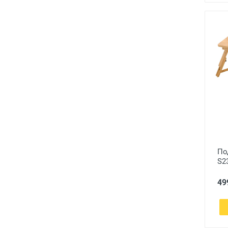
По
S23
49