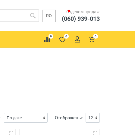
Отделом продаж
RO
(060) 939-013
0
0
0
:
Отображены: