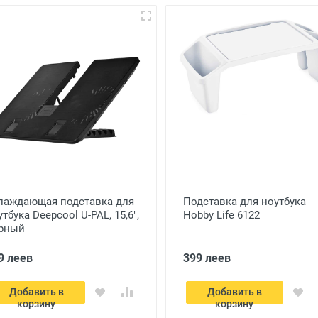
лаждающая подставка для
Подставка для ноутбука
тбука Deepcool U-PAL, 15,6",
Hobby Life 6122
рный
9 леев
399 леев
Добавить в
Добавить в
корзину
корзину