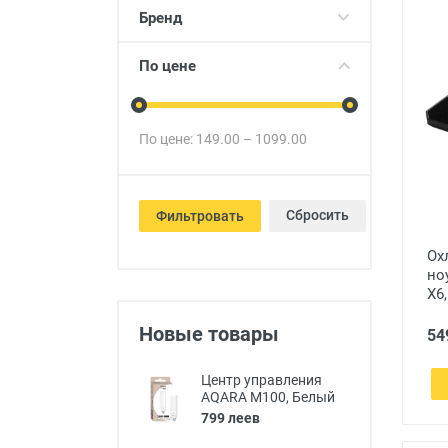
Товары для детей
Бренд
Авто товары
По цене
Все для дома
По цене:
149.00
–
1099.00
Сбросить
Фильтровать
Ох
но
X6,
Новые товары
54
Центр управления
AQARA M100, Белый
799 леев