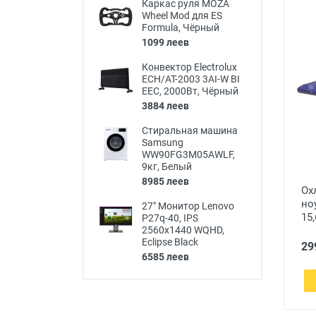
Каркас руля MOZA
Wheel Mod для ES
Formula, Чёрный
1099 леев
Конвектор Electrolux
ECH/AT-2003 3AI-W BI
EEC, 2000Вт, Чёрный
3884 леев
Стиральная машина
Samsung
WW90FG3M05AWLF,
9кг, Белый
8985 леев
Ох
но
27" Монитор Lenovo
15
P27q-40, IPS
2560x1440 WQHD,
Eclipse Black
29
6585 леев