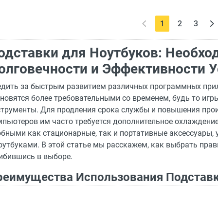
(current)
1
2
3
одставки для Ноутбуков: Необх
олговечности и Эффективности У
едить за быстрым развитием различных программных прил
ановятся более требовательными со временем, будь то иг
струменты. Для продления срока службы и повышения про
пьютеров им часто требуется дополнительное охлаждение
обными как стационарные, так и портативные аксессуары,
оутбуками. В этой статье мы расскажем, как выбрать пра
ибившись в выборе.
реимущества Использования Подстав
оутбука
дставки для охлаждения часто приобретаются для професс