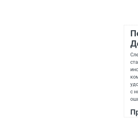
П
Д
Сл
ст
ин
ком
уд
с н
ош
П
Н
По