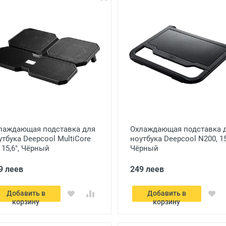
лаждающая подставка для
Охлаждающая подставка 
утбука Deepcool MultiCore
ноутбука Deepcool N200, 15
 15,6", Чёрный
Чёрный
9 леев
249 леев
Добавить в
Добавить в
корзину
корзину