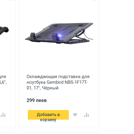
для
Охлаждающая подставка для
,6",
ноутбука Gembird NBS-1F17T-
01, 17", Чёрный
299 леев
Добавить в
корзину