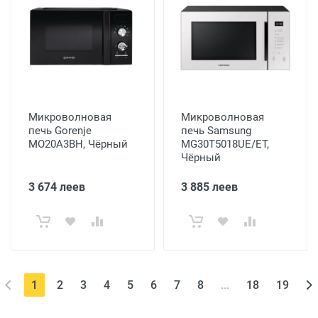
Микроволновая
Микроволновая
печь Gorenje
печь Samsung
MO20A3BH, Чёрный
MG30T5018UE/ET,
Чёрный
3 674 леев
3 885 леев
(current)
1
2
3
4
5
6
7
8
...
18
19