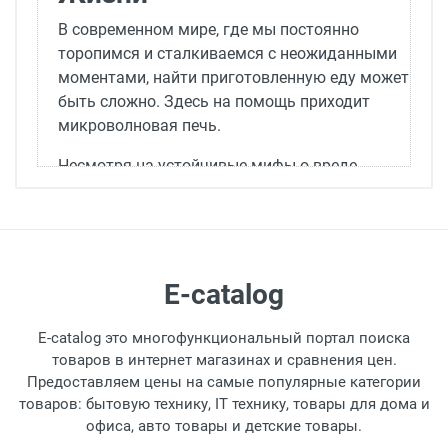
В современном мире, где мы постоянно
торопимся и сталкиваемся с неожиданными
моментами, найти приготовленную еду может
быть сложно. Здесь на помощь приходит
микроволновая печь.
Несмотря на устойчивые мифы о вреде
технологии микроволн, ученые давно
развенчали эти опасения. Известно, что
микроволны не пересушивают, не
переваривают и не сжигают еду, как это
может делать плита. Кроме того,
E-catalog
предполагаемые вредные эффекты
электромагнитного излучения практически
E-catalog это многофункциональный портал поиска
отсутствуют. Поэтому многие люди сначала
товаров в интернет магазинах и сравнения цен.
покупают микроволновую печь, а остальные
Предоставляем цены на самые популярные категории
товаров: бытовую технику, IT технику, товары для дома и
кухонные принадлежности приобретают
офиса, авто товары и детские товары.
позже.