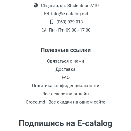
Почему Стоит Выбрать
Chișinău, str. Studentilor 7/10
Микроволновую Печь?
info@e-catalog.md
(060) 939-013
Безопасность
: Современные микроволновые
Пн - Пт: 09:00 - 17:00
печи разработаны с учетом безопасности.
Они работают только тогда, когда дверь
закрыта, и микроволновая энергия
Полезные ссылки
удерживается внутри прибора. Механизм
открытия двери обеспечивает остановку
Связаться с нами
работы микроволн до открытия двери,
Доставка
защищая пользователей от излучения.
FAQ
Отдельностоящие микроволновые печи
Политика конфиденциальности
считаются наиболее безопасными, так как
Все лекарства онлайн
готовят только при закрытой двери.
Croco.md - Все скидки на одном сайте
Здоровье
: Заботиться о здоровье модно, и
хотя блендеры для смузи популярны, они не
единственные устройства, способствующие
Подпишись на E-catalog
здоровому образу жизни. Приготовление