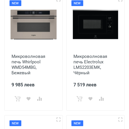
NEW
NEW
Микроволновая
Микроволновая
печь Whirlpool
печь Electrolux
WMD54MBG,
LMS2203EMK,
Бежевый
Чёрный
9 985 леев
7 519 леев
NEW
NEW