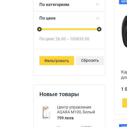
NE
Товары для детей
По категориям
Авто товары
По цене
Все для дома
По цене:
26.00
–
103635.00
Сбросить
Фильтровать
Ка
дл
1 
Новые товары
Центр управления
AQARA M100, Белый
799 леев