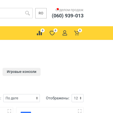
Отделом продаж
RO
(060) 939-013
0
0
0
Игровые консоли
:
Отображены: