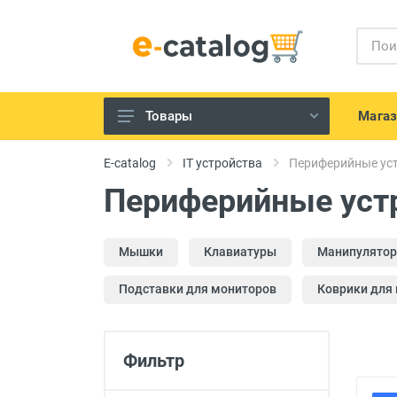
Мага
Товары
Телефония и гаджеты
E-catalog
IT устройства
Периферийные ус
IT устройства
Периферийные уст
Телевизоры, Аудио-Видео
техника
Мышки
Клавиатуры
Манипулятор
Техника для кухни
Подставки для мониторов
Коврики для
Бытовая техника для дома
Электроинструменты и садовая
техника
Фильтр
Красота и здоровье