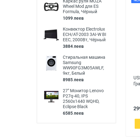
NE
Каркас руля MOZA
Wheel Mod для ES
Formula, Чёрный
1099 леев
Конвектор Electrolux
ECH/AT-2003 3AI-W BI
EEC, 2000Вт, Чёрный
3884 леев
Стиральная машина
Samsung
WW90FG3M05AWLF,
9кг, Белый
US
8985 леев
Гр
27" Монитор Lenovo
P27q-40, IPS
2560x1440 WQHD,
Eclipse Black
29
6585 леев