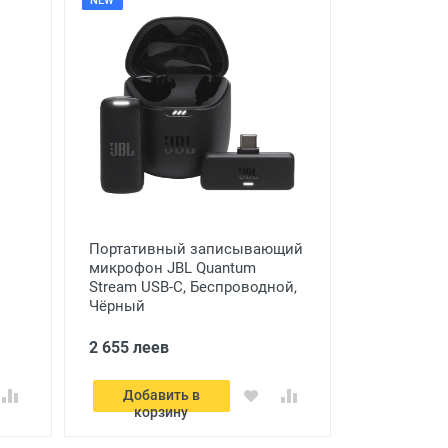
NEW
Портативный записывающий
микрофон JBL Quantum
Stream USB-C, Беспроводной,
Чёрный
2 655 леев
Добавить в
корзину