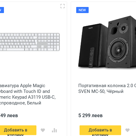
W
NEW
авиатура Apple Magic
Портативная колонка 2.0 
yboard with Touch ID and
SVEN MC-50, Чёрный
meric Keypad A3119 USB-C,
спроводное, Белый
749 леев
5 299 леев
Добавить в
Добавить в
корзину
корзину