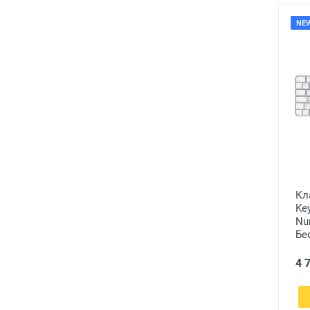
NE
Кл
Ke
Nu
Бе
4 