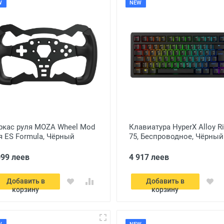
W
NEW
ркас руля MOZA Wheel Mod
Клавиатура HyperX Alloy R
я ES Formula, Чёрный
75, Беспроводное, Чёрный
099 леев
4 917 леев
Добавить в
Добавить в
корзину
корзину