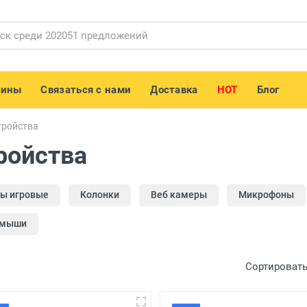
зины
Связаться с нами
Доставка
HOT
Блог
тройства
ройства
ы игровые
Колонки
Веб камеры
Микрофоны
 мыши
Сортировать