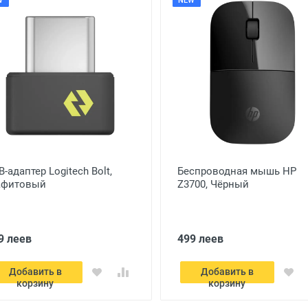
W
NEW
B-адаптер Logitech Bolt,
Беcпроводная мышь HP
афитовый
Z3700, Чёрный
9 леев
499 леев
Добавить в
Добавить в
корзину
корзину