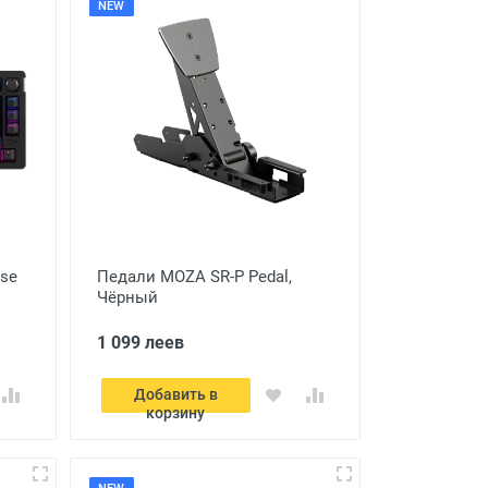
NEW
ise
Педали MOZA SR-P Pedal,
Чёрный
1 099 леев
Добавить в
корзину