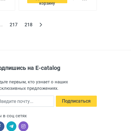
корзину
...
217
218
одпишись на E-catalog
дьте первым, кто узнает о наших
склюзивных предложениях.
едите почту
Подписаться
 в соц сетях