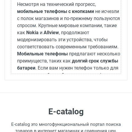
Несмотря на технический прогресс,
мобильные телефоны с кнопками
не исчезли
с полок магазинов и по-прежнему пользуются
спросом. Крупные мировые компании, такие
как
Nokia
и
Allview
, продолжают
модернизировать эти устройства, чтобы
соответствовать современным требованиям.
Мобильные телефоны
предлагают несколько
преимуществ, таких как
долгий срок службы
батареи
. Если вам нужен телефон только для
отправки сообщений
и
звонков
, телефон с
кнопками будет практичным выбором. Кроме
того, такие телефоны очень устойчивы к
различным
ударам
, а их основное
преимущество —
доступная цена
.
E-catalog
E-catalog это многофункциональный портал поиска
товаров в интернет магазинах и сравнения цен.