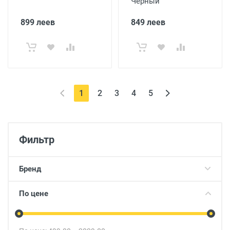
Чёрный
899 леев
849 леев
(current)
1
2
3
4
5
Фильтр
Бренд
По цене