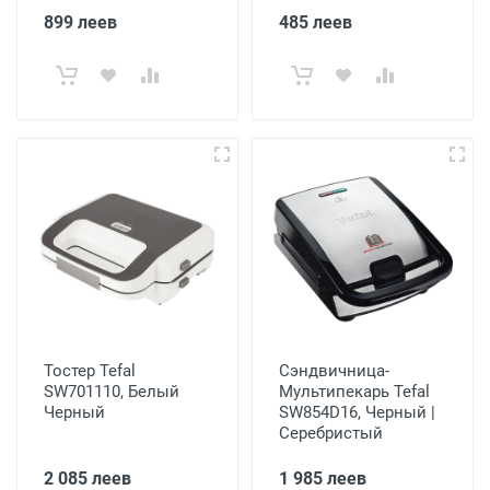
899 леев
485 леев
Тостер Tefal
Сэндвичница-
SW701110, Белый
Мультипекарь Tefal
Черный
SW854D16, Черный |
Серебристый
2 085 леев
1 985 леев