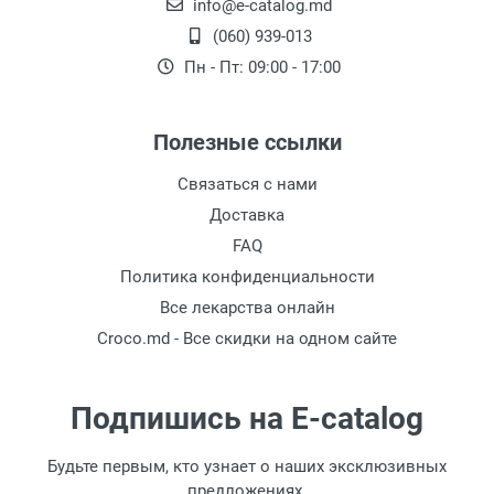
равномерное распределение тепла. Этот
info@e-catalog.md
нагревательный элемент представляет собой
(060) 939-013
трубку, которая преобразует электрическую
Пн - Пт: 09:00 - 17:00
энергию в тепловую и изолирована для
предотвращения прямого контакта с
окружающей средой. Высококачественные
Полезные ссылки
материалы обеспечивают долговечность этих
Связаться с нами
нагревательных элементов.
Доставка
Выбор Производителя
FAQ
Сэндвичей По Техническим
Политика конфиденциальности
Характеристикам
Все лекарства онлайн
Возможно, вы сталкивались с различными
Croco.md - Все скидки на одном сайте
производителями сэндвичей с разными
насадками для создания сэндвичей разных
Подпишись на E-catalog
форм. Хотя некоторые считают, что
производители сэндвичей и тостеры
отличаются формой — например, квадратные
Будьте первым, кто узнает о наших эксклюзивных
против треугольных плит — это не всегда
предложениях.