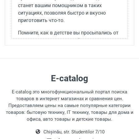
станет вашим помощником в таких
ситуациях, позволяя быстро и вкусно
приготовить что-то.
Помните, как в детстве вы просыпались от
запаха горячих сэндвичей и сразу же
чувствовали радость? Теперь вы можете
воссоздать это ощущение быстро, без
использования духовки или микроволновки.
Как Работает Производитель
E-catalog
Сэндвичей
E-catalog это многофункциональный портал поиска
Производитель сэндвичей — это компактное
товаров в интернет магазинах и сравнения цен.
устройство для приготовления сэндвичей. Он
Предоставляем цены на самые популярные категории
оснащен антипригарными плитами, что
товаров: бытовую технику, IT технику, товары для дома и
делает очистку легкой и без усилий.
офиса, авто товары и детские товары.
Устройство использует сухой нагревательный
элемент для разогрева плит, обеспечивая
Chișinău, str. Studentilor 7/10