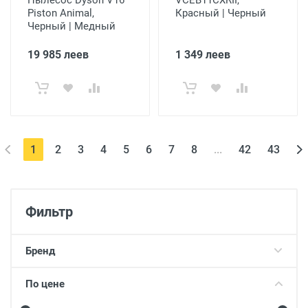
Пылесос Dyson V16
VCEB11CXRII,
Piston Animal,
Красный | Черный
Черный | Медный
19 985 леев
1 349 леев
(current)
1
2
3
4
5
6
7
8
...
42
43
Фильтр
Бренд
По цене