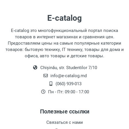
пылесосов, их работу и почему они имеют
разные ценовые категории. Мы также
E-catalog
обсудим, стоит ли выбирать самые дешевые
модели.
E-catalog это многофункциональный портал поиска
товаров в интернет магазинах и сравнения цен.
Типы Пылесосов
Предоставляем цены на самые популярные категории
Для удовлетворения различных потребностей
товаров: бытовую технику, IT технику, товары для дома и
в уборке существуют несколько типов
офиса, авто товары и детские товары.
пылесосов, подходящих для различных
Chișinău, str. Studentilor 7/10
условий и задач. Вот основные типы:
info@e-catalog.md
Классические Пылесосы
- В основном
(060) 939-013
используются для стандартной уборки
Пн - Пт: 09:00 - 17:00
помещений. Эти модели доступны в
разных ценовых категориях, что
означает разную мощность всасывания
Полезные ссылки
и дополнительные функции влажной
уборки. Они могут иметь системы грубой
Связаться с нами