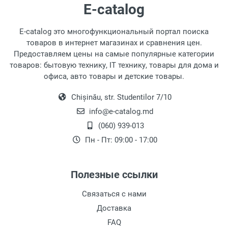
деликатном помоле в качественной
E-catalog
кофемолке, специально предназначенной для
этого. Это хобби требует тщательного выбора
E-catalog это многофункциональный портал поиска
оборудования. Поэтому в нашем интернет-
товаров в интернет магазинах и сравнения цен.
магазине вы найдете не только лучшее
Предоставляем цены на самые популярные категории
оборудование для отличного кофе, но и
товаров: бытовую технику, IT технику, товары для дома и
рекомендации по выбору идеальной
офиса, авто товары и детские товары.
кофемолки для незабываемых моментов с
Chișinău, str. Studentilor 7/10
ароматной чашкой кофе.
info@e-catalog.md
Молотый или Немолотый,
(060) 939-013
Вопрос Состоит в Этом...
Пн - Пт: 09:00 - 17:00
Если вы еще не ответили на этот вопрос, но
хотите узнать, что лучше: молотый кофе или
Полезные ссылки
помолотый перед приготовлением, старая
дилемма домашнего бариста может быть
Связаться с нами
решена просто, перечислив неоспоримые
Доставка
преимущества использования кофемолки, а
FAQ
также несколько важных фактов.