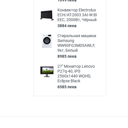
1099 леев
Конвектор Electrolux
ECH/AT-2003 3AI-W BI
EEC, 2000Вт, Чёрный
3884 леев
Стиральная машина
Samsung
WW90FG3M05AWLF,
9кг, Белый
8985 леев
27" Монитор Lenovo
P27q-40, IPS
2560x1440 WQHD,
Eclipse Black
6585 леев