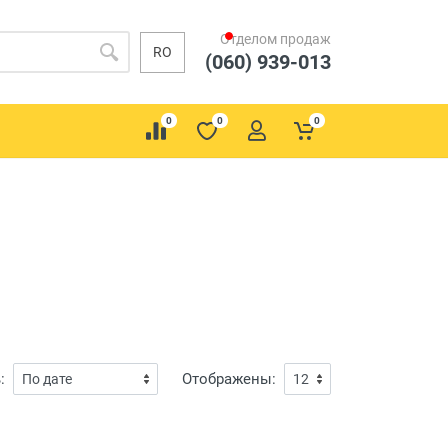
Отделом продаж
RO
(060) 939-013
0
0
0
:
Отображены: