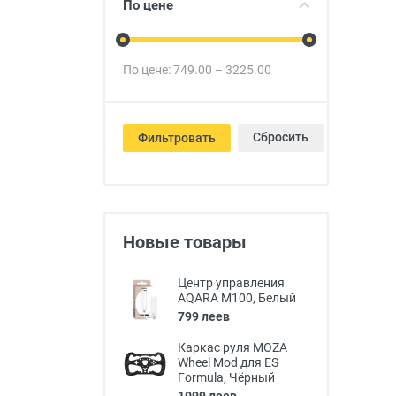
По цене
Товары для детей
Авто товары
По цене:
749.00
–
3225.00
Все для дома
Сбросить
Фильтровать
Новые товары
Центр управления
AQARA M100, Белый
799 леев
Каркас руля MOZA
Wheel Mod для ES
Formula, Чёрный