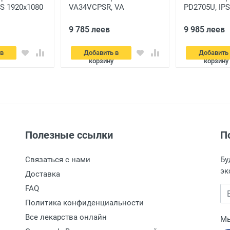
PS 1920x1080
VA34VCPSR, VA
PD2705U, IPS
 |
3440x1440 WQHD,
4K UHD, Сер
й
Чёрный
9 785 леев
9 985 леев
 в
Добавить в
Добавить
корзину
корзину
Полезные ссылки
П
Связаться с нами
Бу
эк
Доставка
FAQ
Вв
Политика конфиденциальности
Все лекарства онлайн
Мы