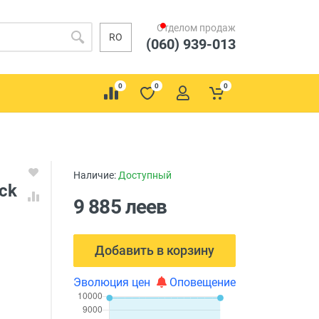
Отделом продаж
RO
(060) 939-013
0
0
0
Наличие:
Доступный
ck
9 885 леев
Добавить в корзину
Эволюция цен
Оповещение