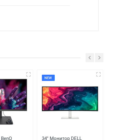
NEW
NEW
 BenQ
34" Монитор DELL
24,5" Игров