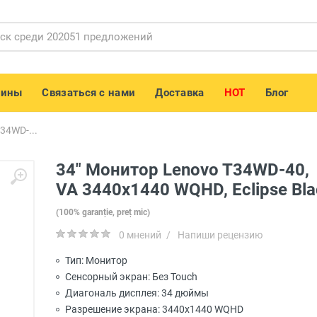
зины
Связаться с нами
Доставка
HOT
Блог
34WD-...
34" Монитор Lenovo T34WD-40,
VA 3440x1440 WQHD, Eclipse Bla
(100% garanție, preț mic)
0 мнений
/
Напиши рецензию
Тип: Монитор
Сенсорный экран: Без Touch
Диагональ дисплея: 34 дюймы
Разрешение экрана: 3440x1440 WQHD