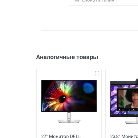
Тип блока питания
Войдите, чтобы 
Аналогичные товары
Оценка
Рецензия
 Lenovo
27" Монитор DELL
23,8" Монит