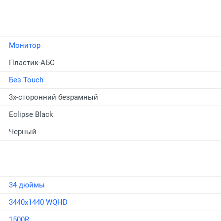
Монитор
Пластик-АБС
Без Touch
3х-сторонний безрамный
Eclipse Black
Черный
34 дюймы
3440x1440 WQHD
1500R