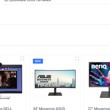
Встроенный блок питания
оставить отзыв
NEW
ор DELL
34" Монитор ASUS
27" Монитор