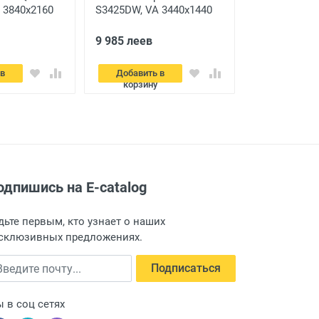
 3840x2160
S3425DW, VA 3440x1440
ASUS XG259Q
ый
WQHD, Серебристый
1920x1080 F
9 985 леев
10 685 леев
 в
Добавить в
Добавить
корзину
корзину
одпишись на E-catalog
дьте первым, кто узнает о наших
склюзивных предложениях.
едите почту
Подписаться
 в соц сетях