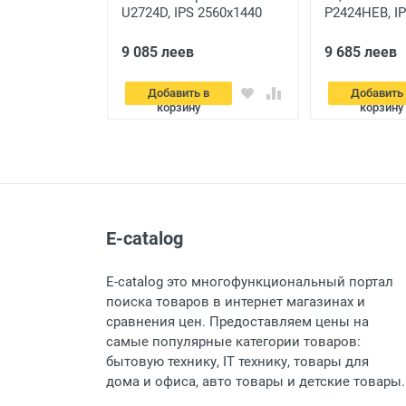
T27UD-40, IPS
U2724D, IPS 2560x1440
P2424HEB, I
K UHD,
WQHD, Белый
FHD, Чёрный
Отправить
Серебристы
9 085 леев
9 685 леев
 в
Добавить в
Добавить
корзину
корзину
E-catalog
E-catalog это многофункциональный портал
поиска товаров в интернет магазинах и
сравнения цен. Предоставляем цены на
самые популярные категории товаров:
бытовую технику, IT технику, товары для
дома и офиса, авто товары и детские товары.