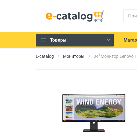
Мага
Товары
Телефония и гаджеты
E-catalog
Мониторы
34" Монитор Lenovo T
IT устройства
Телевизоры, Аудио-Видео
техника
Техника для кухни
Бытовая техника для дома
Электроинструменты и садовая
техника
Красота и здоровье