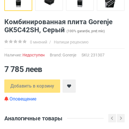
Комбинированная плита Gorenje
GK5C42SH, Серый
(100% garanție, preț mic)
0 мнений
/
Напиши рецензию
Наличие:
Недоступен
Brand:
Gorenje
SKU: 231307
7 785 леев
Добавить в корзину
Оповещение
Аналогичные товары