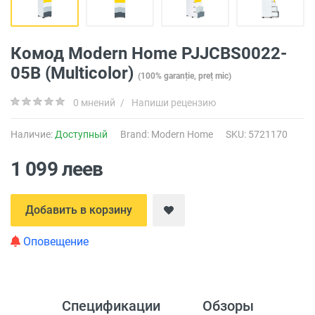
Комод Modern Home PJJCBS0022-
05B (Multicolor)
(100% garanție, preț mic)
0 мнений
/
Напиши рецензию
Наличие:
Доступный
Brand:
Modern Home
SKU: 5721170
1 099 леев
Добавить в корзину
Оповещение
Спецификации
Обзоры