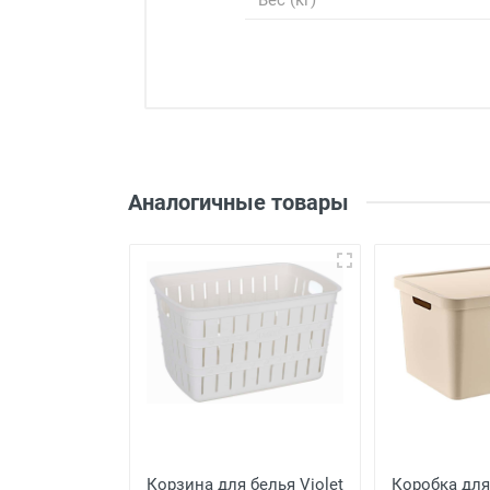
Вес (кг)
Войдите, чтобы 
Аналогичные товары
Оценка
Рецензия
uran TRN-238
Корзина для белья Violet
Коробка для