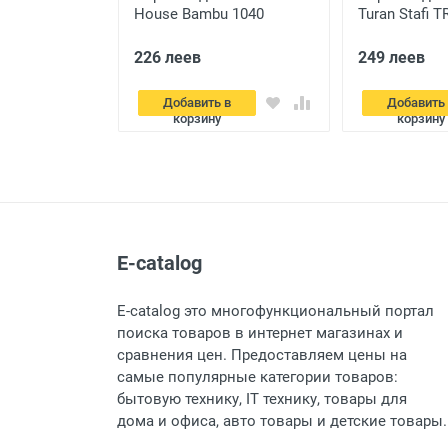
House Bambu 1040
Turan Stafi 
(White)
(Latte)
Отправить
226 леев
249 леев
 в
Добавить в
Добавить
корзину
корзину
E-catalog
E-catalog это многофункциональный портал
поиска товаров в интернет магазинах и
сравнения цен. Предоставляем цены на
самые популярные категории товаров:
бытовую технику, IT технику, товары для
дома и офиса, авто товары и детские товары.