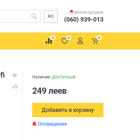
Отделом продаж
RO
(060) 939-013
0
0
0
fi
Наличие:
Доступный
249 леев
Добавить в корзину
Оповещение