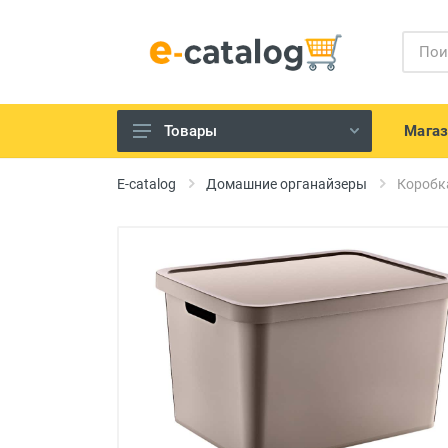
Мага
Товары
Телефония и гаджеты
E-catalog
Домашние органайзеры
Коробка
IT устройства
Телевизоры, Аудио-Видео
техника
Техника для кухни
Бытовая техника для дома
Электроинструменты и садовая
техника
Красота и здоровье