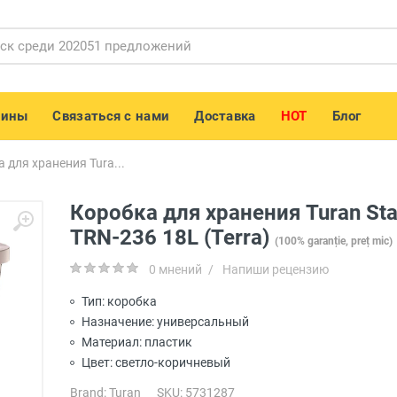
зины
Связаться с нами
Доставка
HOT
Блог
 для хранения Tura...
Коробка для хранения Turan Sta
TRN-236 18L (Terra)
(100% garanție, preț mic)
0 мнений
/
Напиши рецензию
Тип: коробка
Назначение: универсальный
Материал: пластик
Цвет: светло-коричневый
Brand:
Turan
SKU: 5731287