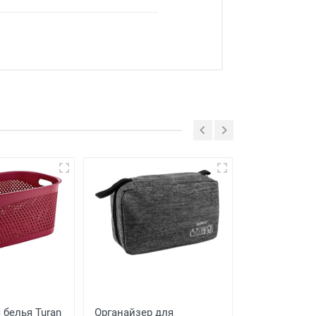
 белья Turan
Органайзер для
Органайзер 