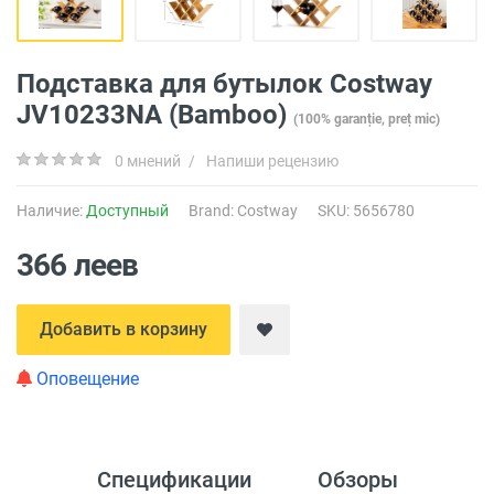
Подставка для бутылок Costway
JV10233NA (Bamboo)
(100% garanție, preț mic)
0 мнений
/
Напиши рецензию
Наличие:
Доступный
Brand:
Costway
SKU: 5656780
366 леев
Добавить в корзину
Оповещение
Спецификации
Обзоры