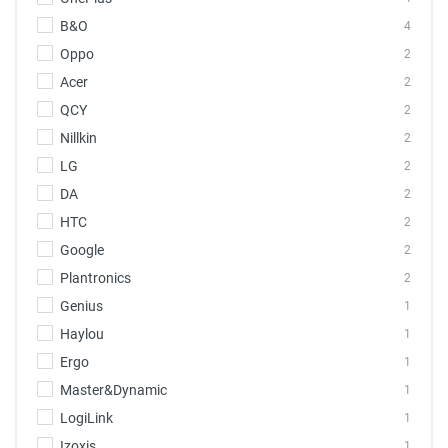
B&O
4
Oppo
2
Acer
2
QCY
2
Nillkin
2
LG
2
DA
2
HTC
2
Google
2
Plantronics
2
Genius
1
Haylou
1
Ergo
1
Master&Dynamic
1
LogiLink
1
Izoxis
1