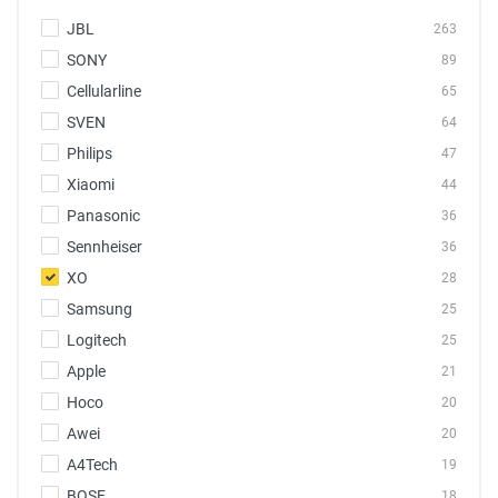
JBL
263
SONY
89
Cellularline
65
SVEN
64
Philips
47
Xiaomi
44
Panasonic
36
Sennheiser
36
XO
28
Samsung
25
Logitech
25
Apple
21
Hoco
20
Awei
20
A4Tech
19
BOSE
18