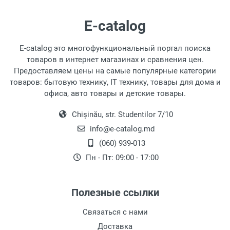
такие бренды, как Apple и Samsung,
предпочитают этот дизайн. Затычки
E-catalog
размещаются вне ушного канала,
предлагая меньше звукоизоляции, но
E-catalog это многофункциональный портал поиска
при этом они более удобны и легко
товаров в интернет магазинах и сравнения цен.
очищаются.
Предоставляем цены на самые популярные категории
Накладные
: Эти более крупные
товаров: бытовую технику, IT технику, товары для дома и
наушники охватывают ухо, содержат
офиса, авто товары и детские товары.
сложные механизмы, такие как
динамические мембраны и звуковые
Chișinău, str. Studentilor 7/10
катушки. Они бывают с открытым или
info@e-catalog.md
закрытым дизайном: первый предлагает
(060) 939-013
меньшую звукоизоляцию, но снижает
Пн - Пт: 09:00 - 17:00
нагрузку на уши, а второй обеспечивает
полную звукоизоляцию, требуя
тщательного контроля громкости для
Полезные ссылки
защиты слуха.
Связаться с нами
Почему Существует Так
Доставка