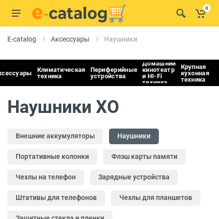
0
E-catalog
Аксессуары
Наушники
Домашний
Крупная
Климатическая
Периферийные
кинотеатр
ксессуары
кухонная
техника
устройства
и HI-Fi
техника
техника
Наушники XO
Внешние аккумуляторы
Наушники
Портативные колонки
Флэш карты памяти
Чехлы на телефон
Зарядные устройства
Штативы для телефонов
Чехлы для планшетов
Защитные стекла и пленки