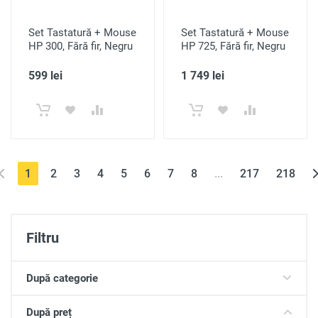
Set Tastatură + Mouse
Set Tastatură + Mouse
HP 300, Fără fir, Negru
HP 725, Fără fir, Negru
599 lei
1 749 lei
(current)
1
2
3
4
5
6
7
8
...
217
218
Filtru
După categorie
După preț