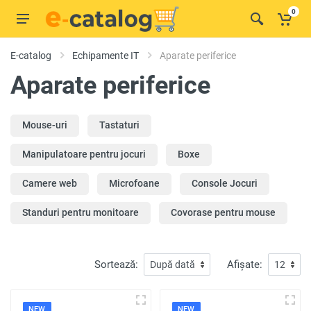
0
E-catalog
Echipamente IT
Aparate periferice
Aparate periferice
Mouse-uri
Tastaturi
Manipulatoare pentru jocuri
Boxe
Camere web
Microfoane
Console Jocuri
Standuri pentru monitoare
Covorase pentru mouse
Sortează:
Afișate:
NEW
NEW