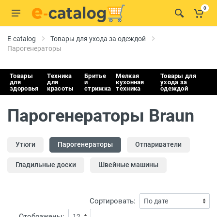
0
E-catalog
Товары для ухода за одеждой
Парогенераторы
Товары
Техника
Бритье
Мелкая
Товары для
для
для
и
кухонная
ухода за
здоровья
красоты
стрижка
техника
одеждой
Парогенераторы Braun
Утюги
Парогенераторы
Отпариватели
Гладильные доски
Швейные машины
Сортировать:
Отображены: