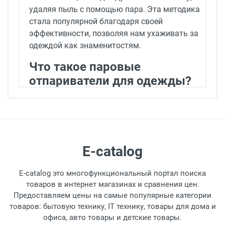
удаляя пыль с помощью пара. Эта методика
стала популярной благодаря своей
эффективности, позволяя нам ухаживать за
одеждой как знаменитостям.
Что такое паровые
отпариватели для одежды?
Существует несколько типов паровых
отпаривателей, которые облегчают уход за
одеждой как дома, так и в поездках.
Ручной отпариватель компактный и
E-catalog
легкий для транспортировки, идеален
для одежды и белья. Несмотря на свои
E-catalog это многофункциональный портал поиска
размеры, он обеспечивает эффективный
товаров в интернет магазинах и сравнения цен.
пар для удаления легких складок и
Предоставляем цены на самые популярные категории
других домашних нужд.
товаров: бытовую технику, IT технику, товары для дома и
Стационарный отпариватель выглядит
офиса, авто товары и детские товары.