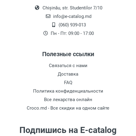
как пылесос и отлично подходит для
деликатных тканей. Он прост в
Chișinău, str. Studentilor 7/10
использовании и оснащен несколькими
info@e-catalog.md
насадками для разглаживания одежды
(060) 939-013
средней и высокой плотности. В моделях
Пн - Пт: 09:00 - 17:00
высокого класса пар подается более
стабильно и эффективно.
Система глажения с паром представляет
Полезные ссылки
собой полный набор, включающий стол,
Связаться с нами
утюг и парогенератор. Эти системы
различаются в зависимости от бренда.
Доставка
Например, если вам нужен утюг средней
FAQ
мощности, Karcher — хороший выбор, а
Политика конфиденциальности
если важна высокая мощность и
Все лекарства онлайн
быстрый пар, лучше выбрать Tefal.
Croco.md - Все скидки на одном сайте
На что обращать внимание
при выборе ручного
Подпишись на E-catalog
отпаривателя?