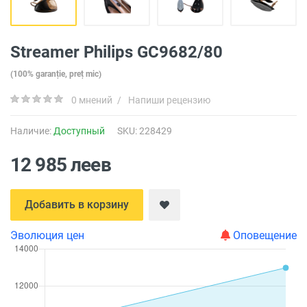
Streamer Philips GC9682/80
(100% garanție, preț mic)
0 мнений
/
Напиши рецензию
Наличие:
Доступный
SKU: 228429
12 985 леев
Добавить в корзину
Эволюция цен
Оповещение