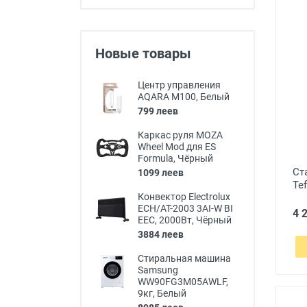
Новые товары
Центр управления
AQARA M100, Белый
799 леев
Каркас руля MOZA
Wheel Mod для ES
Formula, Чёрный
Ст
1099 леев
Te
Конвектор Electrolux
ECH/AT-2003 3AI-W BI
4 
EEC, 2000Вт, Чёрный
3884 леев
Стиральная машина
Samsung
WW90FG3M05AWLF,
9кг, Белый