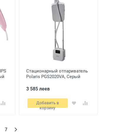
IPS
Стационарный отпариватель
ый
Polaris PGS2020VA, Серый
3 585 леев
Добавить в
корзину
7