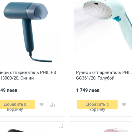
чной отпариватель PHILIPS
Ручной отпариватель PHIL
H3000/20, Синий
GC361/20, Голубой
049 леев
1 749 леев
Добавить в
Добавить в
корзину
корзину