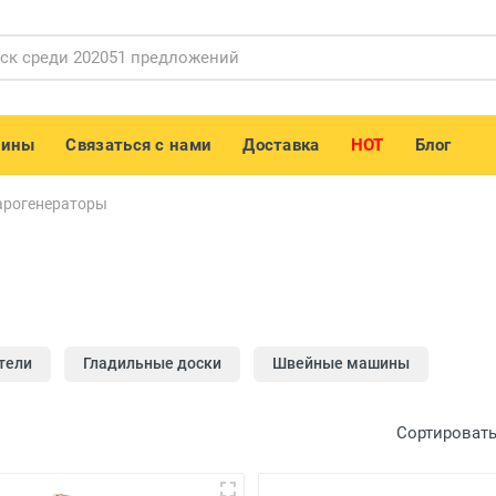
зины
Связаться с нами
Доставка
HOT
Блог
арогенераторы
тели
Гладильные доски
Швейные машины
Сортировать