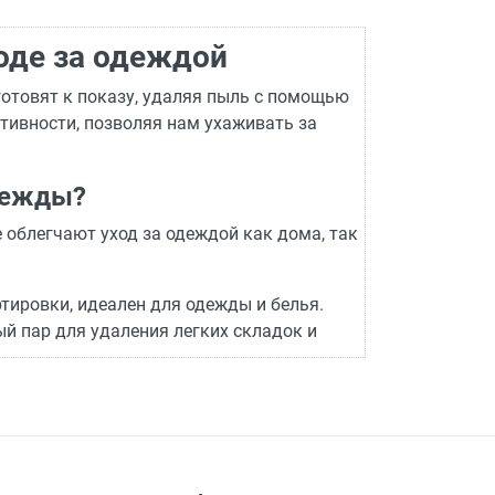
оде за одеждой
готовят к показу, удаляя пыль с помощью
тивности, позволяя нам ухаживать за
дежды?
 облегчают уход за одеждой как дома, так
тировки, идеален для одежды и белья.
й пар для удаления легких складок и
ично подходит для деликатных тканей. Он
ми для разглаживания одежды средней и
ается более стабильно и эффективно.
абор, включающий стол, утюг и
 от бренда. Например, если вам нужен утюг