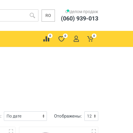
Отделом продаж
RO
(060) 939-013
0
0
0
:
Отображены: