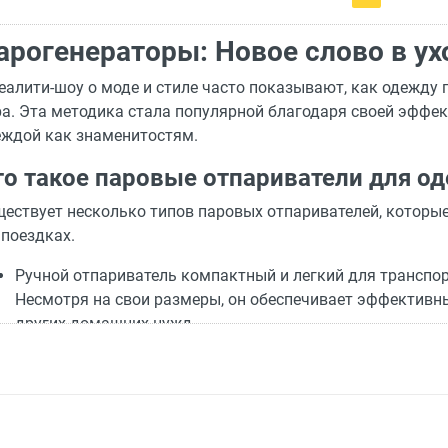
арогенераторы: Новое слово в ух
еалити-шоу о моде и стиле часто показывают, как одежду 
а. Эта методика стала популярной благодаря своей эффек
еждой как знаменитостям.
то такое паровые отпариватели для о
ествует несколько типов паровых отпаривателей, которые
 поездках.
Ручной отпариватель компактный и легкий для транспор
Несмотря на свои размеры, он обеспечивает эффективны
других домашних нужд.
Стационарный отпариватель выглядит как пылесос и отл
прост в использовании и оснащен несколькими насадка
высокой плотности. В моделях высокого класса пар под
Система глажения с паром представляет собой полный н
парогенератор. Эти системы различаются в зависимости