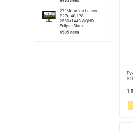
8985 леев
27" Монитор Lenovo
P27q-40, IPS
2560x1440 WQHD,
Eclipse Black
6585 леев
Ру
ST
1 