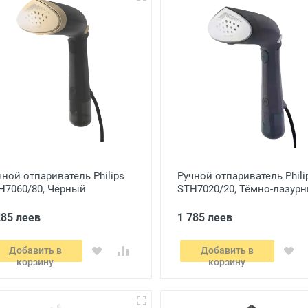
чной отпариватель Philips
Ручной отпариватель Phili
H7060/80, Чёрный
STH7020/20, Тёмно-лазур
285 леев
1 785 леев
Добавить в
Добавить в
корзину
корзину