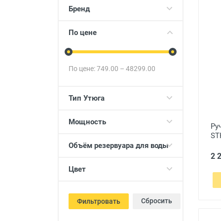
Товары для детей
Бренд
Авто товары
По цене
Все для дома
По цене:
749.00
–
48299.00
Тип Утюга
Мощность
Ру
ST
Объём резервуара для воды
2 
Цвет
Сбросить
Фильтровать