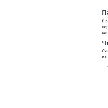
П
В р
пар
од
Ч
Сущ
и в