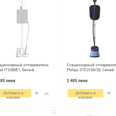
ационарный отпариватель
Стационарный отпариват
fal IT3280E1, Белый
Philips STE3150/20, Синий
285 леев
2 485 леев
Добавить в
Добавить в
корзину
корзину