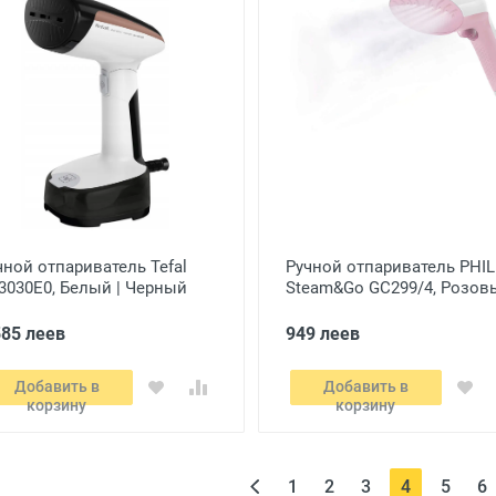
чной отпариватель Tefal
Ручной отпариватель PHIL
3030E0, Белый | Черный
Steam&Go GC299/4, Розов
585 леев
949 леев
Добавить в
Добавить в
корзину
корзину
(current)
1
2
3
4
5
6