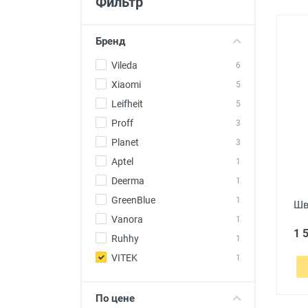
Фильтр
Товары для детей
Авто товары
Бренд
Все для дома
Vileda
6
Xiaomi
5
Leifheit
5
Proff
3
Planet
3
Aptel
1
Deerma
1
GreenBlue
1
Шв
Vanora
1
1 
Ruhhy
1
VITEK
1
По цене