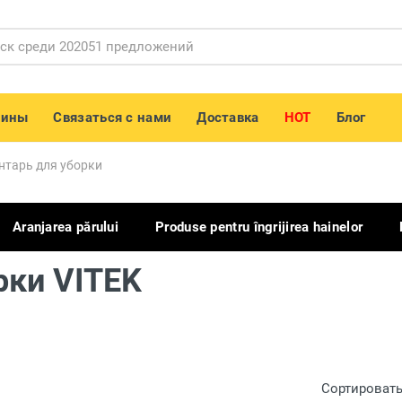
зины
Связаться с нами
Доставка
HOT
Блог
нтарь для уборки
Aranjarea părului
Produse pentru îngrijirea hainelor
рки VITEK
Сортировать