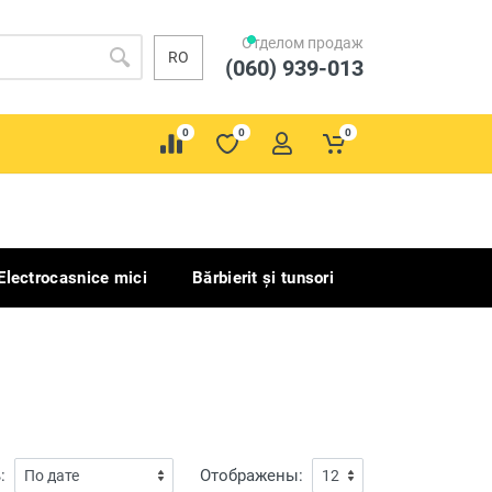
Отделом продаж
RO
(060) 939-013
0
0
0
Electrocasnice mici
Bărbierit și tunsori
:
Отображены: