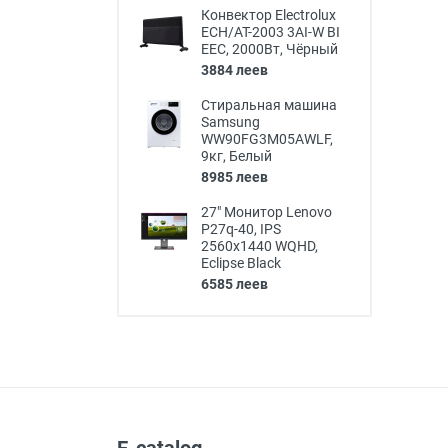
Конвектор Electrolux
ECH/AT-2003 3AI-W BI
EEC, 2000Вт, Чёрный
3884 леев
Стиральная машина
Samsung
WW90FG3M05AWLF,
9кг, Белый
8985 леев
27" Монитор Lenovo
P27q-40, IPS
2560x1440 WQHD,
Eclipse Black
6585 леев