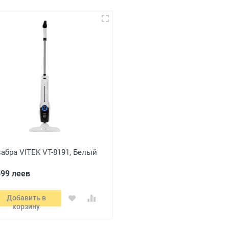
абра VITEK VT-8191, Белый
599 леев
Добавить в
корзину