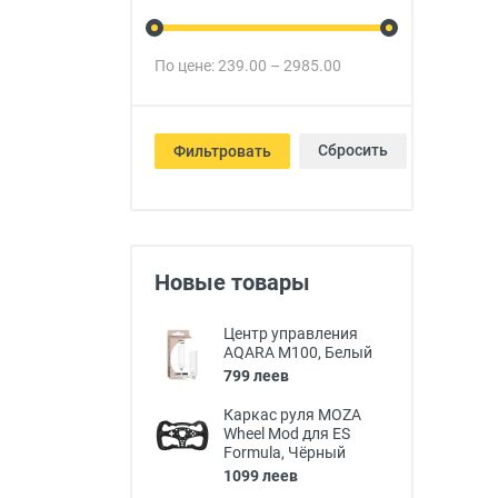
По цене:
239.00
–
2985.00
Сбросить
Фильтровать
Новые товары
Центр управления
AQARA M100, Белый
799 леев
Каркас руля MOZA
Wheel Mod для ES
Formula, Чёрный
1099 леев