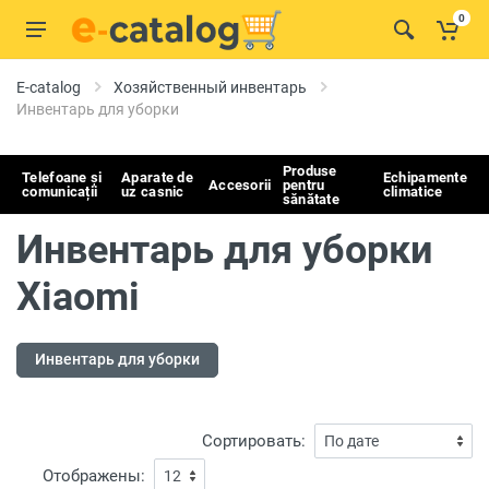
0
E-catalog
Хозяйственный инвентарь
Инвентарь для уборки
Produse
Telefoane și
Aparate de
Echipamente
Accesorii
pentru
comunicații
uz casnic
climatice
sănătate
Инвентарь для уборки
Xiaomi
Инвентарь для уборки
Сортировать:
Отображены: