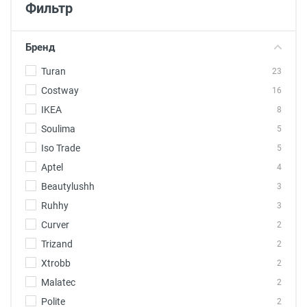
Фильтр
Бренд
Turan
23
Costway
16
IKEA
8
Soulima
5
Iso Trade
5
Aptel
4
Beautylushh
3
Ruhhy
3
Curver
2
Trizand
2
Xtrobb
2
Malatec
2
Polite
2