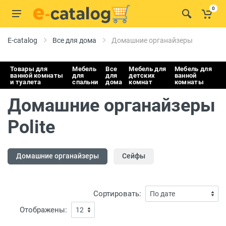
0
E-catalog
Все для дома
Домашние органайзеры
Товары для
Мебель
Все
Мебель для
Мебель для
ванной комнаты
для
для
детских
ванной
и туалета
спальни
дома
комнат
комнаты
Домашние органайзеры
Polite
Домашние органайзеры
Сейфы
Сортировать:
Отображены: