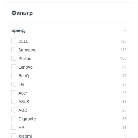
Фильтр
Бренд
DELL
128
Samsung
113
Philips
100
Lenovo
82
BenQ
47
LG
37
Acer
35
ASUS
33
AOC
28
Gigabyte
15
HP
11
Xiaomi
9