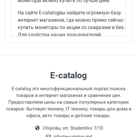
мониторы можно купить по лучше цене.
На сайте E-catalogвы найдете огромную базу
интернет магазинов, где можно прямо сейчас
купить мониторы по акции со скидками и без.
Для удобства наших пользователей
продукция поделена по разделам, в которых
можно сравнить предложения от разных
магазинов. Вы можете всего в пару кликов
определить, какой вариант вам больше
подходит, после чего оформить заказ уже на
E-catalog
сайте магазина.
E-catalog это многофункциональный портал поиска
Помимо прочего, E-catalogимеет инструменты
товаров в интернет магазинах и сравнения цен.
для отслеживания динамики изменения цены
Предоставляем цены на самые популярные категории
на мониторы. Вы имеете возможность
товаров: бытовую технику, IT технику, товары для дома и
посмотреть, динамику цен, дождавшись
офиса, авто товары и детские товары.
новых скидок, приобрести монитор по самой
привлекательной стоимости.
Chișinău, str. Studentilor 7/10
info@e-catalog.md