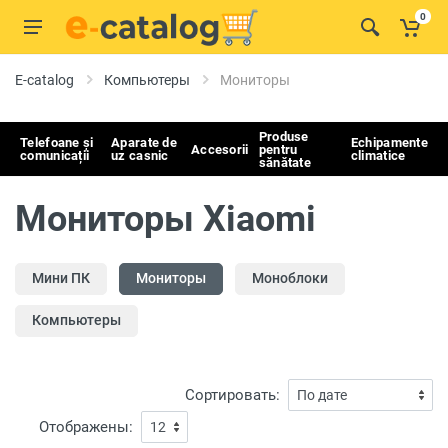
0
E-catalog
Компьютеры
Мониторы
Produse
Telefoane și
Aparate de
Echipamente
Accesorii
pentru
comunicații
uz casnic
climatice
sănătate
Мониторы Xiaomi
Мини ПК
Мониторы
Моноблоки
Компьютеры
Сортировать:
Отображены: