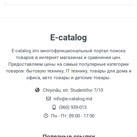
продукция поделена по разделам, в которых
можно сравнить предложения от разных
магазинов. Вы можете всего в пару кликов
определить, какой вариант вам больше
подходит, после чего оформить заказ уже на
E-catalog
сайте магазина.
E-catalog это многофункциональный портал поиска
Помимо прочего, E-catalogимеет инструменты
товаров в интернет магазинах и сравнения цен.
для отслеживания динамики изменения цены
Предоставляем цены на самые популярные категории
на мониторы. Вы имеете возможность
товаров: бытовую технику, IT технику, товары для дома и
посмотреть, динамику цен, дождавшись
офиса, авто товары и детские товары.
новых скидок, приобрести монитор по самой
привлекательной стоимости.
Chișinău, str. Studentilor 7/10
info@e-catalog.md
Желаем вам приятных покупок в лучших
(060) 939-013
торговых сетях любимого города!
Пн - Пт: 09:00 - 17:00
Полезные ссылки