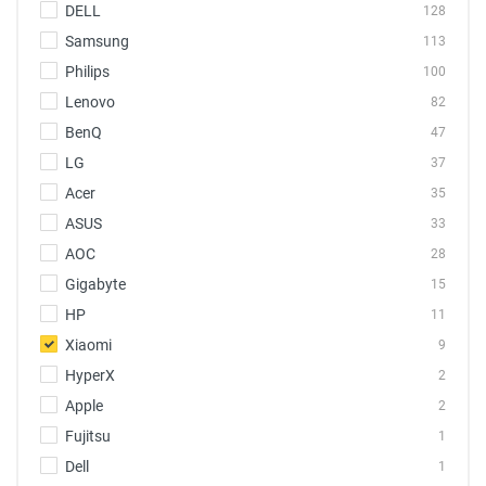
DELL
128
Samsung
113
Philips
100
Lenovo
82
BenQ
47
LG
37
Acer
35
ASUS
33
AOC
28
Gigabyte
15
HP
11
Xiaomi
9
HyperX
2
Apple
2
Fujitsu
1
Dell
1