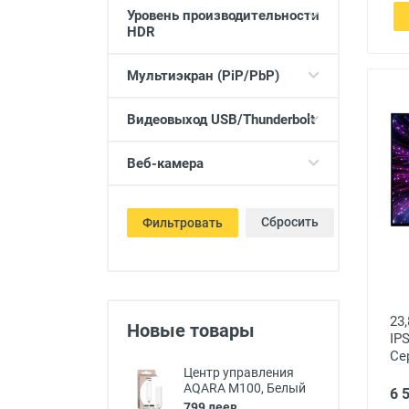
Уровень производительности
HDR
Мультиэкран (PiP/PbP)
Видеовыход USB/Thunderbolt
Веб-камера
Сбросить
Фильтровать
23
Новые товары
IP
Се
Центр управления
AQARA M100, Белый
6 
799 леев