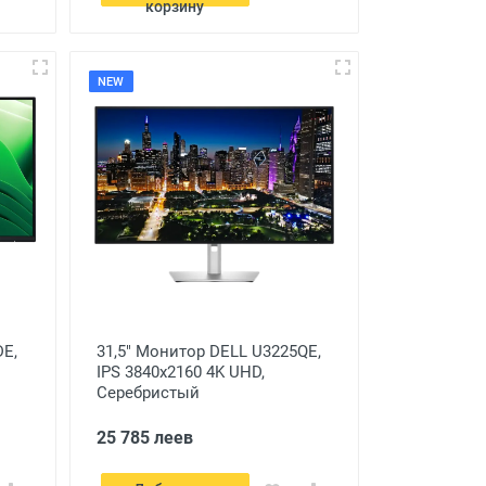
корзину
NEW
DE,
31,5" Монитор DELL U3225QE,
IPS 3840x2160 4K UHD,
Серебристый
25 785 леев