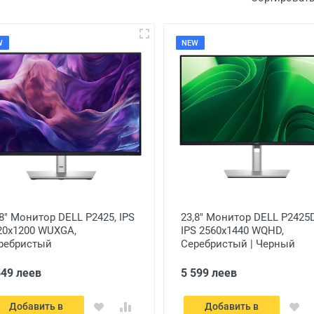
W
NEW
,8" Монитор DELL P2425, IPS
23,8" Монитор DELL P2425D
20x1200 WUXGA,
IPS 2560x1440 WQHD,
ребристый
Серебристый | Черный
549 леев
5 599 леев
Добавить в
Добавить в