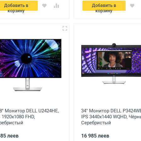
Добавить в
Добавить в
корзину
корзину
,8" Монитор DELL U2424HE,
34" Монитор DELL P3424W
S 1920x1080 FHD,
IPS 3440x1440 WQHD, Чёрн
ребристый
Серебристый
585 леев
16 985 леев