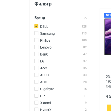
Фильтр
Товары для детей
Авто товары
NE
Бренд
Все для дома
DELL
128
Samsung
113
Philips
100
Lenovo
82
BenQ
47
LG
37
Acer
35
ASUS
33
23
19
AOC
28
Се
Gigabyte
15
HP
4 
11
Xiaomi
9
HyperX
2