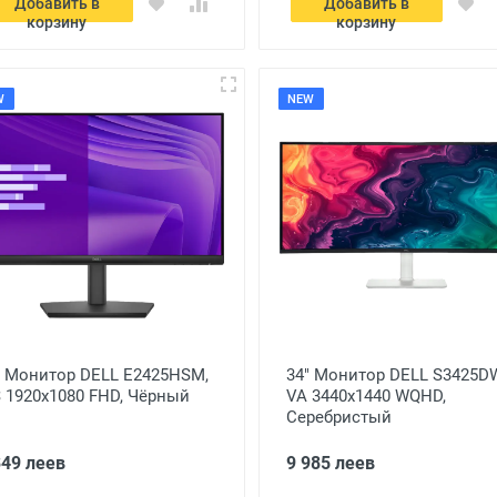
Добавить в
Добавить в
корзину
корзину
W
NEW
" Монитор DELL E2425HSM,
34" Монитор DELL S3425D
S 1920x1080 FHD, Чёрный
VA 3440x1440 WQHD,
Серебристый
349 леев
9 985 леев