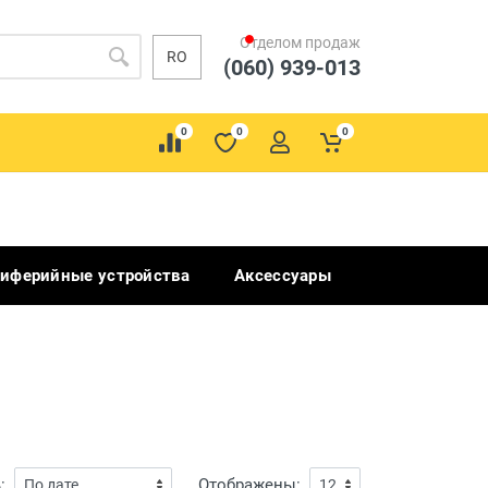
Отделом продаж
RO
(060) 939-013
0
0
0
иферийные устройства
Аксессуары
:
Отображены: