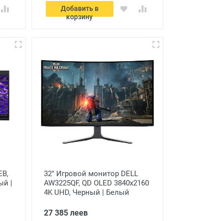
Добавить в
корзину
EB,
32" Игровой монитор DELL
ый |
AW3225QF, QD OLED 3840x2160
4K UHD, Черный | Белый
27 385 леев