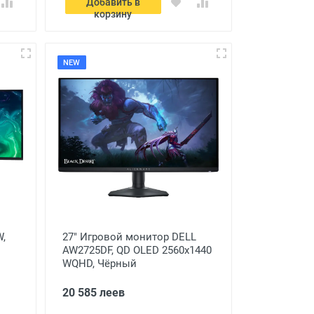
Добавить в
корзину
NEW
W,
27" Игровой монитор DELL
AW2725DF, QD OLED 2560x1440
WQHD, Чёрный
20 585 леев