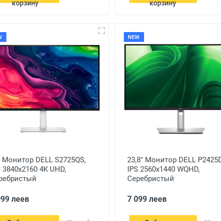
корзину
корзину
W
NEW
" Монитор DELL S2725QS,
23,8" Монитор DELL P2425
S 3840x2160 4K UHD,
IPS 2560x1440 WQHD,
ребристый
Серебристый
099 леев
7 099 леев