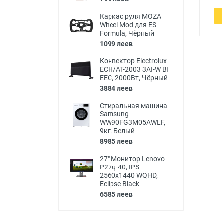
Каркас руля MOZA
Wheel Mod для ES
Formula, Чёрный
1099 леев
Конвектор Electrolux
ECH/AT-2003 3AI-W BI
EEC, 2000Вт, Чёрный
3884 леев
Стиральная машина
Samsung
WW90FG3M05AWLF,
9кг, Белый
8985 леев
27" Монитор Lenovo
P27q-40, IPS
2560x1440 WQHD,
Eclipse Black
6585 леев