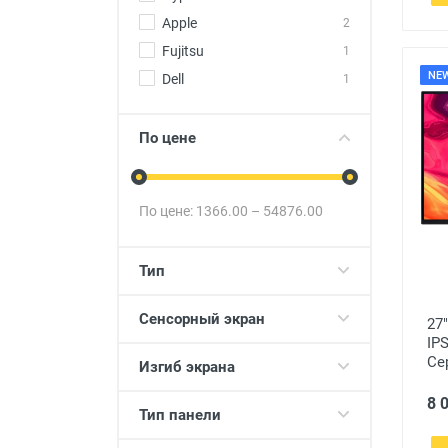
Apple
2
Fujitsu
1
NE
Dell
1
По цене
По цене:
1366.00
–
54876.00
Тип
Сенсорный экран
27
IP
Се
Изгиб экрана
8 
Тип панели