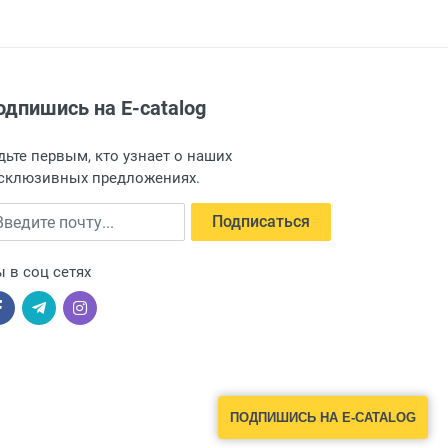
одпишись на E-catalog
дьте первым, кто узнает о наших
склюзивных предложениях.
едите почту
Подписаться
 в соц сетях
ПОДПИШИСЬ НА E-CATALOG