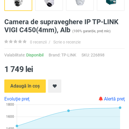
Camera de supraveghere IP TP-LINK
VIGI C450(4mm), Alb
(100% garanție, preț mic)
0 recenzii
/
Scrie o recenzie
Valabilitate:
Disponibil
Brand:
TP-LINK
SKU: 226898
1 749 lei
Adaugă în coș
Evoluţie preţ
Alertă preţ