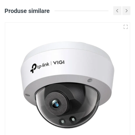
Produse similare
Loghează-te pentru a scri
o recenzie
NEW
Notă
Recenzie
Trimite