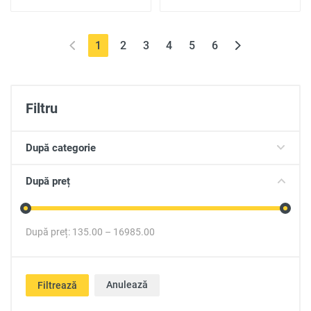
(current)
1
2
3
4
5
6
Filtru
După categorie
După preț
După preț:
135.00
–
16985.00
Anulează
Filtrează