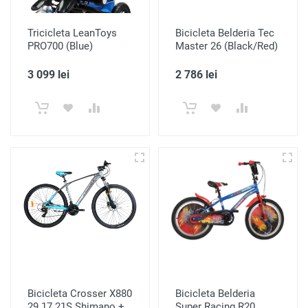
Tricicleta LeanToys
Bicicleta Belderia Tec
PRO700 (Blue)
Master 26 (Black/Red)
3 099 lei
2 786 lei
Bicicleta Crosser X880
Bicicleta Belderia
29 17 21S Shimano +
Super Racing R20