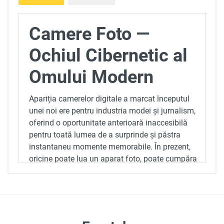
Camere Foto —
Ochiul Cibernetic al
Omului Modern
Apariția camerelor digitale a marcat începutul
unei noi ere pentru industria modei și jurnalism,
oferind o oportunitate anterioară inaccesibilă
pentru toată lumea de a surprinde și păstra
instantaneu momente memorabile. În prezent,
oricine poate lua un aparat foto, poate cumpăra
un trepied și poate vedea lumea dintr-o
perspectivă complet nouă, surprinzând imagini
unice fără a fi un artist precum Dali sau Picasso.
Odată cu apariția smartphone-urilor, modul în
care percepem fotografia s-a schimbat, dar