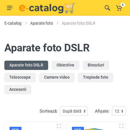
0
E-catalog
Aparate foto
Aparate foto DSLR
Aparate foto DSLR
Aparate foto DSLR
Obiective
Binocluri
Telescoape
Camere video
Trepiede foto
Accesorii
Sortează:
Afișate:
NEW
NEW