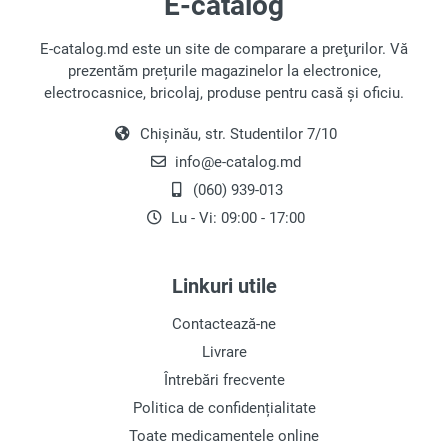
E-catalog
abordarea clasică rămâne valoroasă.
E-catalog.md este un site de comparare a preţurilor. Vă
Tipuri de Camere Foto
prezentăm prețurile magazinelor la electronice,
electrocasnice, bricolaj, produse pentru casă și oficiu.
Calitatea și stilul fotografiei depind în mare
măsură de utilizator, dar aparatul foto joacă un
Chișinău, str. Studentilor 7/10
rol esențial.
info@e-catalog.md
Camere Compacte
: Adesea numite "vase de
(060) 939-013
săpun", aceste dispozitive sunt concepute
Lu - Vi: 09:00 - 17:00
pentru fotografie instantanee de înaltă
calitate, chiar și în mișcare. Au de obicei un
timp de declanșare mai rapid comparativ cu
Linkuri utile
smartphone-urile, oferind o calitate mai
Contactează-ne
bună a fotografiilor.
Livrare
Camere DSLR
: Preferate de pasionații de
Întrebări frecvente
fotografie și de profesioniști, aceste camere
Politica de confidențialitate
folosesc o oglindă pentru a reflecta lumina
Toate medicamentele online
prin obiectiv către vizor. Această