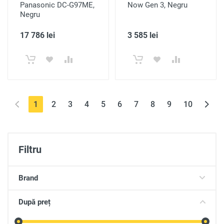
Panasonic DC-G97ME,
Now Gen 3, Negru
Negru
17 786 lei
3 585 lei
(current)
1
2
3
4
5
6
7
8
9
10
Filtru
Brand
După preț