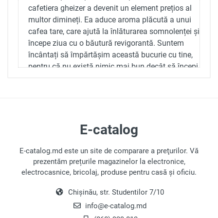
cafetiera gheizer a devenit un element prețios al
multor dimineți. Ea aduce aroma plăcută a unui
cafea tare, care ajută la înlăturarea somnolenței și
începe ziua cu o băutură revigorantă. Suntem
încântați să împărtășim această bucurie cu tine,
pentru că nu există nimic mai bun decât să începi
ziua corect! Începe-ți ziua cu cafetiera gheizer!
Descoperă selecția noastră de dispozitive
necesare pentru prepararea cafelei și scapă de
diminețile neplăcute!
E-catalog
Surse de energie: un mini-ghid
pentru cei care confundă
E-catalog.md este un site de comparare a preţurilor. Vă
cafetiere gheizer cu alte aparate
prezentăm prețurile magazinelor la electronice,
electrocasnice, bricolaj, produse pentru casă și oficiu.
de cafea
Nu-ți face griji — denumirile pot fi confuze! Dar
Chișinău, str. Studentilor 7/10
esența este complet diferită! Consultă lista
info@e-catalog.md
noastră înainte de a face o comandă online.