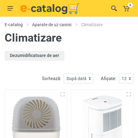
0
E-catalog
Aparate de uz casnic
Climatizare
Climatizare
Dezumidificatoare de aer
Sortează:
Afișate: