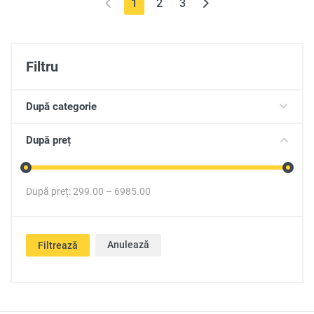
(current)
1
2
3
Filtru
După categorie
După preț
După preț:
299.00
–
6985.00
Anulează
Filtrează