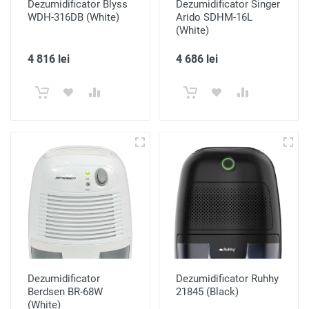
Dezumidificator Blyss
Dezumidificator Singer
WDH-316DB (White)
Arido SDHM-16L
(White)
4 816 lei
4 686 lei
Dezumidificator
Dezumidificator Ruhhy
Berdsen BR-68W
21845 (Black)
(White)