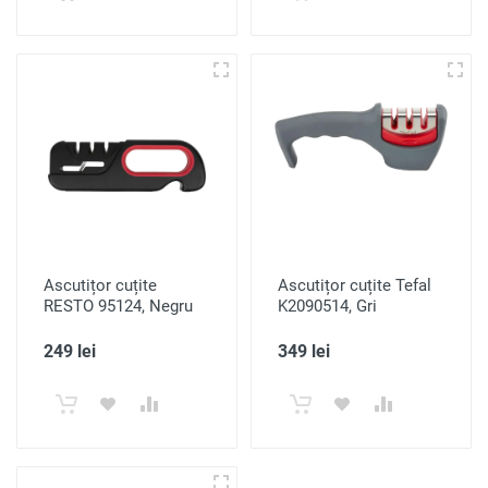
Ascutițor cuțite
Ascutițor cuțite Tefal
RESTO 95124, Negru
K2090514, Gri
249 lei
349 lei