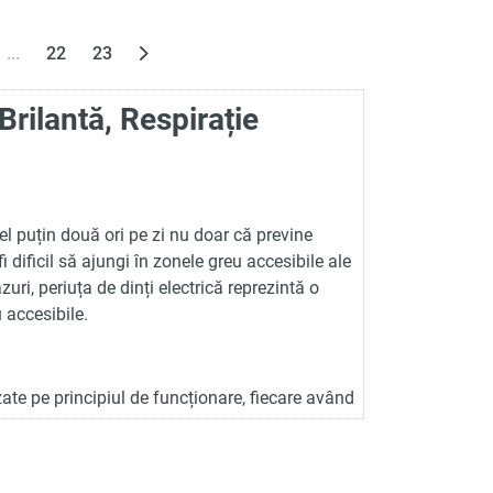
...
22
23
Brilantă, Respirație
cel puțin două ori pe zi nu doar că previne
fi dificil să ajungi în zonele greu accesibile ale
zuri, periuța de dinți electrică reprezintă o
u accesibile.
bazate pe principiul de funcționare, fiecare având
e sau vibrație pentru a curăța eficient placa de