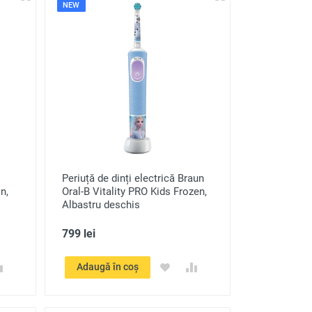
NEW
Periuță de dinți electrică Braun
n,
Oral-B Vitality PRO Kids Frozen,
Albastru deschis
799 lei
Adaugă în coș