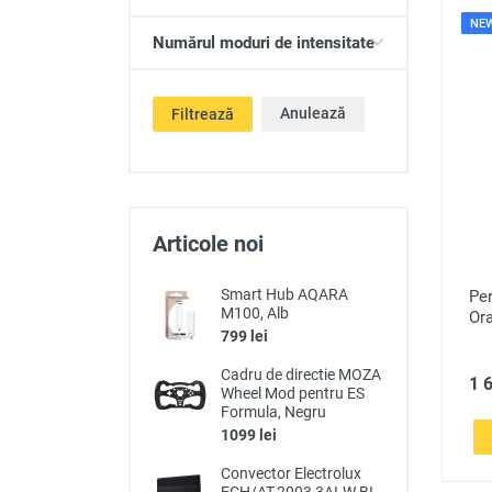
NE
Numărul moduri de intensitate
Anulează
Filtrează
Articole noi
Smart Hub AQARA
Per
M100, Alb
Ora
799 lei
Cadru de directie MOZA
1 6
Wheel Mod pentru ES
Formula, Negru
1099 lei
Convector Electrolux