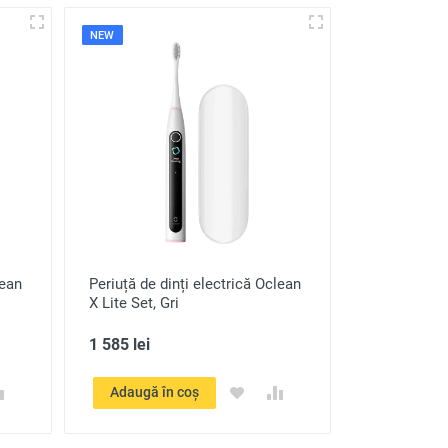
NEW
lean
Periuță de dinți electrică Oclean
X Lite Set, Gri
1 585 lei
Adaugă în coș