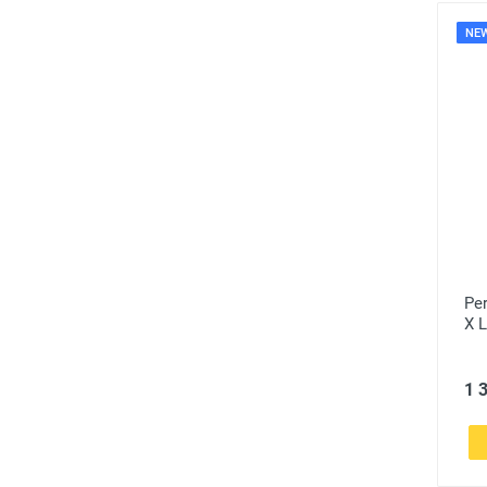
NE
Per
X L
1 3