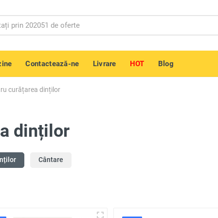
ine
Contactează-ne
Livrare
HOT
Blog
tru curățarea dinților
a dinților
nților
Cântare