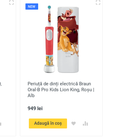
NEW
,
Periuță de dinți electrică Braun
Oral-B Pro Kids Lion King, Roșu |
Alb
949 lei
Adaugă în coș