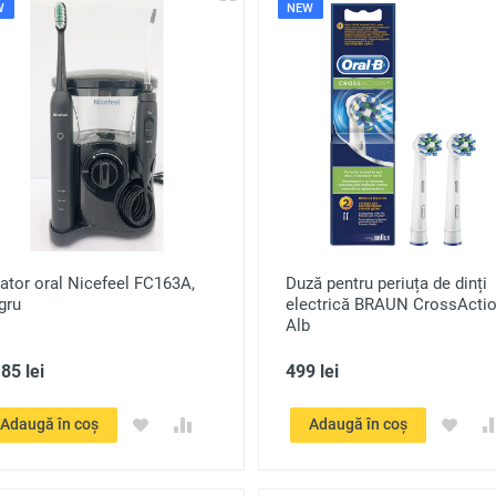
W
NEW
gator oral Nicefeel FC163A,
Duză pentru periuța de dinți
gru
electrică BRAUN CrossActio
Alb
85 lei
499 lei
Adaugă în coș
Adaugă în coș