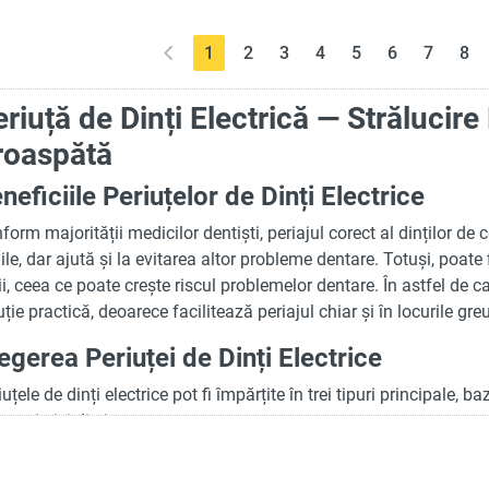
(current)
1
2
3
4
5
6
7
8
riuță de Dinți Electrică — Strălucire 
roaspătă
neficiile Periuțelor de Dinți Electrice
form majorității medicilor dentiști, periajul corect al dinților de 
iile, dar ajută și la evitarea altor probleme dentare. Totuși, poate 
ii, ceea ce poate crește riscul problemelor dentare. În astfel de ca
uție practică, deoarece facilitează periajul chiar și în locurile gre
egerea Periuței de Dinți Electrice
iuțele de dinți electrice pot fi împărțite în trei tipuri principale, 
acteristici distincte:
Periuțele Rotative
: Aceste periuțe utilizează mișcări de rotați