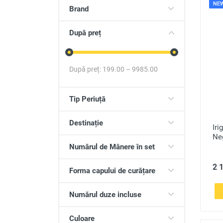
NE
Produse auto
Brand
Totul pentru casa
După preț
După preț:
199.00
–
9985.00
Tip Periuță
Destinație
Iri
Ne
Numărul de Mânere în set
2 1
Forma capului de curățare
Numărul duze incluse
Culoare