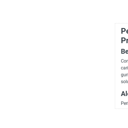
Pe
P
Be
Con
car
gur
sol
Al
Per
car