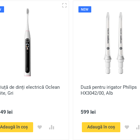
W
NEW
iuță de dinți electrică Oclean
Duză pentru irigator Philips
ite, Gri
HX3042/00, Alb
49 lei
599 lei
Adaugă în coș
Adaugă în coș