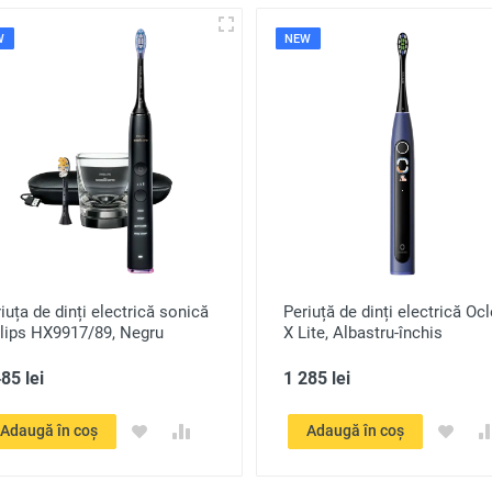
W
NEW
iuța de dinți electrică sonică
Periuță de dinți electrică Oc
ilips HX9917/89, Negru
X Lite, Albastru-închis
85 lei
1 285 lei
Adaugă în coș
Adaugă în coș