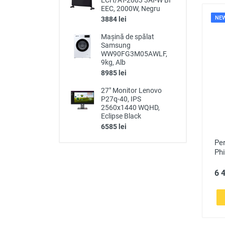
ECH/AT-2003 3AI-W BI
EEC, 2000W, Negru
NE
3884 lei
Mașină de spălat
Samsung
WW90FG3M05AWLF,
9kg, Alb
8985 lei
27" Monitor Lenovo
P27q-40, IPS
2560x1440 WQHD,
Eclipse Black
6585 lei
Per
Ph
6 4