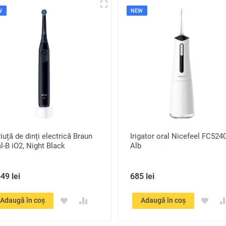
W
NEW
iuță de dinți electrică Braun
Irigator oral Nicefeel FC5240
l-B iO2, Night Black
Alb
49 lei
685 lei
Adaugă în coș
Adaugă în coș