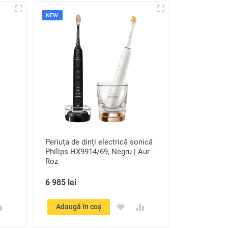
NEW
Periuța de dinți electrică sonică
Philips HX9914/69, Negru | Aur
Roz
6 985 lei
Adaugă în coș