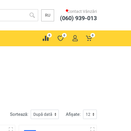
Contact Vânzări
RU
(060) 939-013
0
0
0
Sortează:
Afișate: