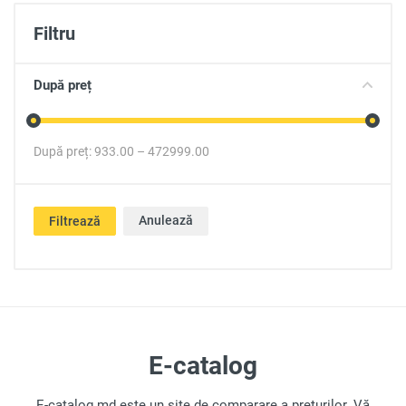
Filtru
După preț
După preț:
933.00
–
472999.00
Anulează
Filtrează
E-catalog
E-catalog.md este un site de comparare a preţurilor. Vă