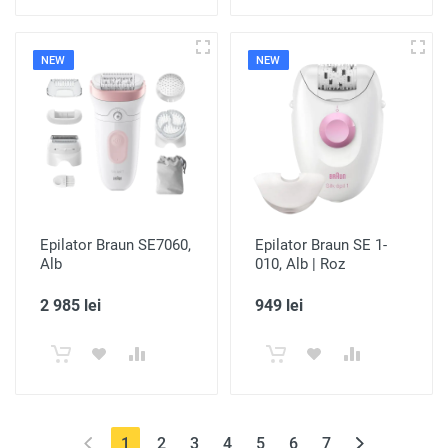
NEW
NEW
Epilator Braun SE7060,
Epilator Braun SE 1-
Alb
010, Alb | Roz
2 985 lei
949 lei
(current)
1
2
3
4
5
6
7