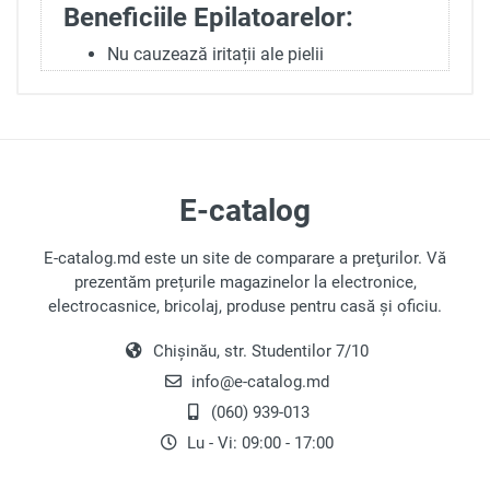
Beneficiile Epilatoarelor:
Nu cauzează iritații ale pielii
Rezultate de lungă durată datorită smulgerii
părului din rădăcină
Tipuri de Epilatoare Electrice:
Unități cu Disc:
Echipate cu discuri rotative
E-catalog
care îndepărtează eficient părul, dar pot fi
dureroase. Sunt de obicei mai ieftine și
E-catalog.md este un site de comparare a preţurilor. Vă
rezultatele durează până la trei săptămâni.
prezentăm prețurile magazinelor la electronice,
Epilatoare cu Pensete:
Modele îmbunătățite
electrocasnice, bricolaj, produse pentru casă și oficiu.
cu capete rotative și pensete mici, mai puțin
dureroase. Vino cu accesorii pentru
Chișinău, str. Studentilor 7/10
îndepărtarea delicată a părului, sunt mai
info@e-catalog.md
durabile și adesea rezistente la apă.
(060) 939-013
Fotoepilatoare:
Folosesc flash-uri de
Lu - Vi: 09:00 - 17:00
intensitate ridicată pentru a distruge foliculii
de păr. Sunt mai puțin costisitoare decât