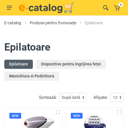
0
E-catalog
Produse pentru frumusețe
Epilatoare
Epilatoare
Epilatoare
Dispozitive pentru îngrijirea feței
Manichiura si Pedichiura
Sortează:
Afișate:
NEW
NEW