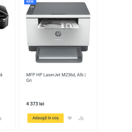
NEW
lă
MFP HP LaserJet M236d, Alb |
Gri
4 373 lei
Adaugă în coș