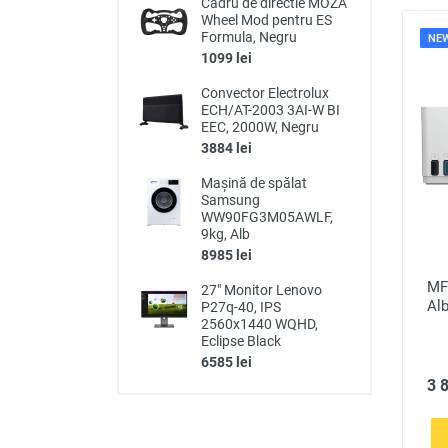
Cadru de directie MOZA
Wheel Mod pentru ES
Formula, Negru
NE
1099 lei
Convector Electrolux
ECH/AT-2003 3AI-W BI
EEC, 2000W, Negru
3884 lei
Mașină de spălat
Samsung
WW90FG3M05AWLF,
9kg, Alb
8985 lei
MF
27" Monitor Lenovo
Alb
P27q-40, IPS
2560x1440 WQHD,
Eclipse Black
6585 lei
3 8