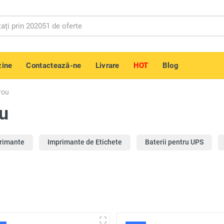
ine
Contactează-ne
Livrare
HOT
Blog
rou
u
rimante
Imprimante de Etichete
Baterii pentru UPS