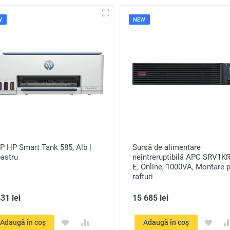
W
NEW
P HP Smart Tank 585, Alb |
Sursă de alimentare
astru
neîntreruptibilă APC SRV1KR
E, Online, 1000VA, Montare 
rafturi
31 lei
15 685 lei
Adaugă în coș
Adaugă în coș