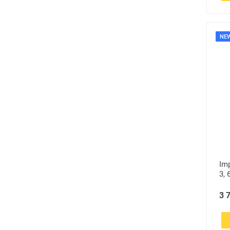
NE
Imp
3, 
3 7