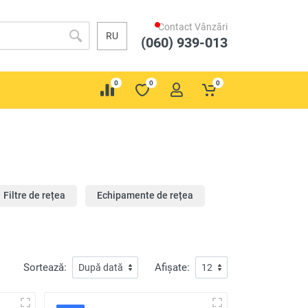
Contact Vânzări
RU
(060) 939-013
0
0
0
Filtre de rețea
Echipamente de rețea
Sortează:
Afișate: