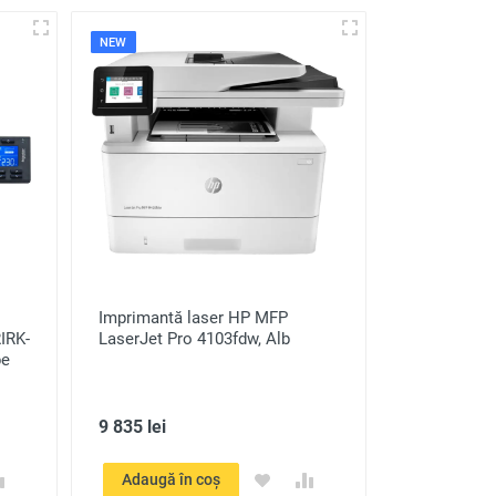
NEW
Imprimantă laser HP MFP
IRK-
LaserJet Pro 4103fdw, Alb
pe
9 835 lei
Adaugă în coș