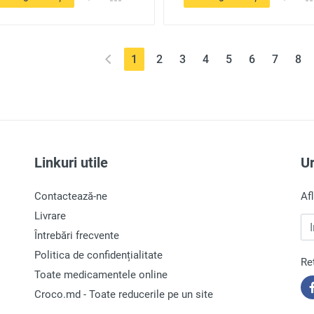
(current)
1
2
3
4
5
6
7
8
Linkuri utile
U
Contactează-ne
Af
Livrare
In
Întrebări frecvente
Politica de confidențialitate
Re
Toate medicamentele online
Croco.md - Toate reducerile pe un site