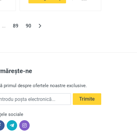
...
89
90
rmărește-ne
lă primul despre ofertele noastre exclusive.
trodu poșta electronică
Trimite
țele sociale