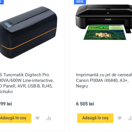
W
NEW
S Tuncmatik Digitech Pro
Imprimantă cu jet de cernea
0VA/600W Line-interactive,
Canon PIXMA iX6840, A3+,
 Panell, AVR, USB-B, RJ45,
Negru
Schuko
99 lei
6 505 lei
Adaugă în coș
Adaugă în coș