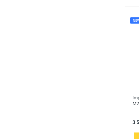
NE
Im
M2
3 5