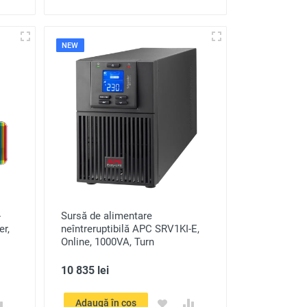
NEW
-
Sursă de alimentare
er,
neîntreruptibilă APC SRV1KI-E,
Online, 1000VA, Turn
10 835 lei
Adaugă în coș