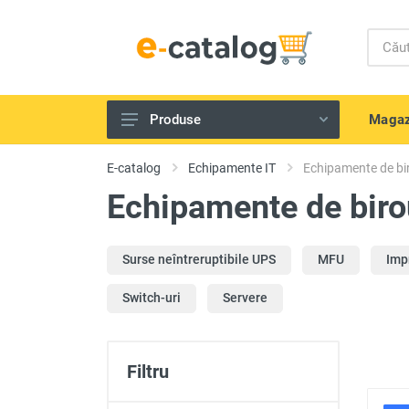
Magaz
Produse
Telefoane și gadget-uri
E-catalog
Echipamente IT
Echipamente de bi
Echipamente IT
Echipamente de biro
Televizoare, tehnică Audio-Video
Tehnică de bucătărie
Surse neîntreruptibile UPS
MFU
Imp
Aparate de uz casnic
Switch-uri
Servere
Scule electrice și unelte
Frumusețe și sănătate
Filtru
Produse pentru copii