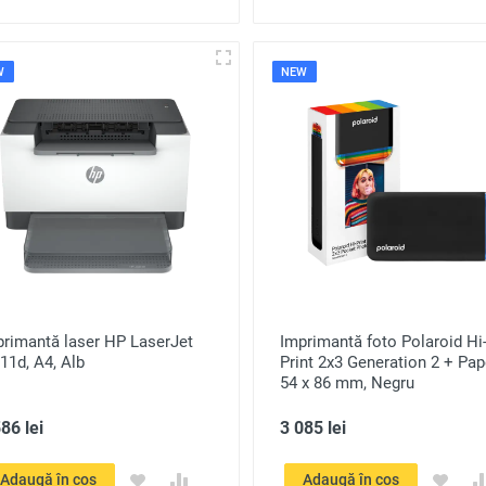
W
NEW
primantă laser HP LaserJet
Imprimantă foto Polaroid Hi
11d, A4, Alb
Print 2x3 Generation 2 + Pap
54 x 86 mm, Negru
86 lei
3 085 lei
Adaugă în coș
Adaugă în coș