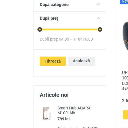
NE
După categorie
Produse auto
Totul pentru casa
După preț
După preț:
64.00
–
118476.00
Anulează
Filtrează
UP
100
LCD
4x
Articole noi
2 5
Smart Hub AQARA
M100, Alb
799 lei