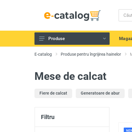
Magaz
Produse
Telefoane și gadget-uri
E-catalog
Produse pentru îngrijirea hainelor
M
Echipamente IT
Mese de calcat
Televizoare, tehnică Audio-Video
Tehnică de bucătărie
Fiere de calcat
Generatoare de abur
Aparate de uz casnic
Scule electrice și unelte
Frumusețe și sănătate
Filtru
Produse pentru copii
NE