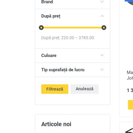
Brand
Produse auto
Totul pentru casa
După preț
După preț:
220.00
–
3785.00
Culoare
Tip suprafață de lucru
Ma
Jo
Anulează
Filtrează
1 3
Articole noi