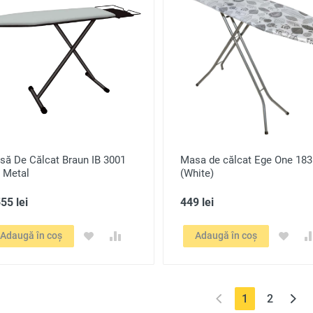
să De Călcat Braun IB 3001
Masa de călcat Ege One 18
 Metal
(White)
55 lei
449 lei
Adaugă în coș
Adaugă în coș
(current)
1
2