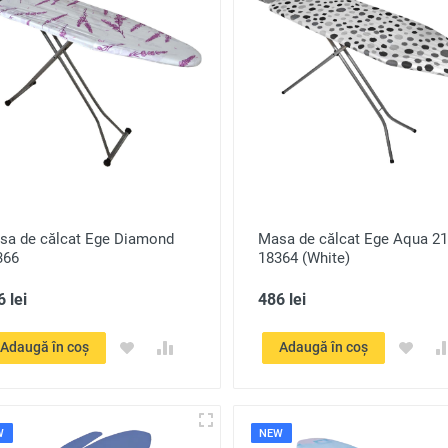
sa de călcat Ege Diamond
Masa de călcat Ege Aqua 21
366
18364 (White)
 lei
486 lei
Adaugă în coș
Adaugă în coș
W
NEW