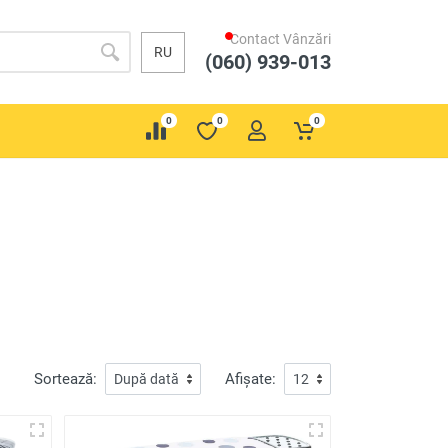
Contact Vânzări
RU
(060) 939-013
0
0
0
Sortează:
Afișate: