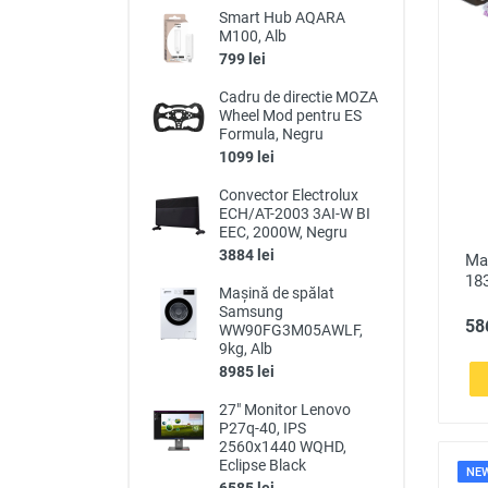
Smart Hub AQARA
M100, Alb
799 lei
Cadru de directie MOZA
Wheel Mod pentru ES
Formula, Negru
1099 lei
Convector Electrolux
ECH/AT-2003 3AI-W BI
EEC, 2000W, Negru
3884 lei
Ma
18
Mașină de spălat
Samsung
586
WW90FG3M05AWLF,
9kg, Alb
8985 lei
27" Monitor Lenovo
P27q-40, IPS
2560x1440 WQHD,
Eclipse Black
NE