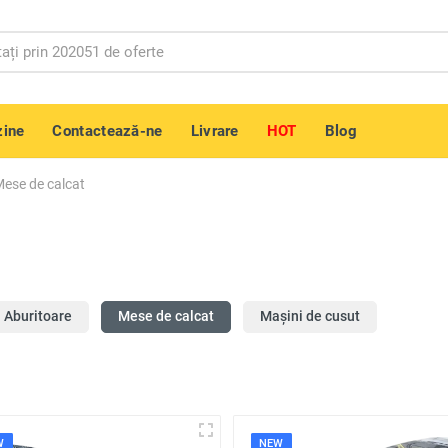
ine
Contactează-ne
Livrare
HOT
Blog
ese de calcat
Aburitoare
Mese de calcat
Mașini de cusut
W
NEW