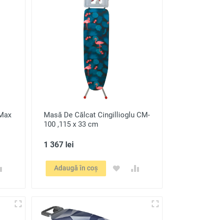
-Max
Masă De Călcat Cingillioglu CM-
100 ,115 x 33 cm
1 367 lei
Adaugă în coș