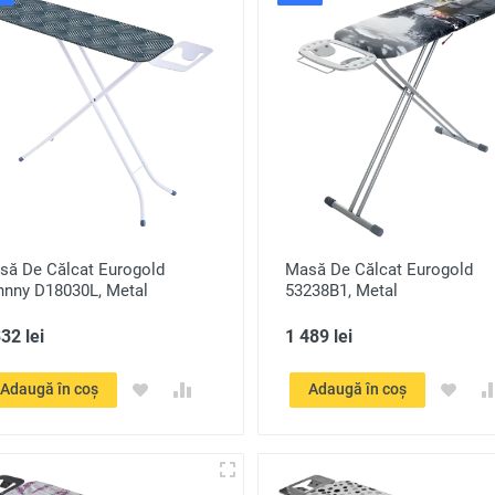
să De Călcat Eurogold
Masă De Călcat Eurogold
hnny D18030L, Metal
53238B1, Metal
32 lei
1 489 lei
Adaugă în coș
Adaugă în coș