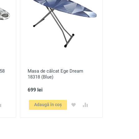
358
Masa de călcat Ege Dream
18318 (Blue)
699 lei
Adaugă în coș