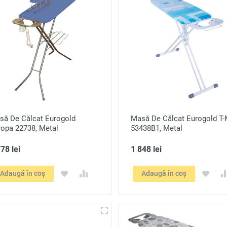
să De Călcat Eurogold
Masă De Călcat Eurogold T
ropa 22738, Metal
53438B1, Metal
78 lei
1 848 lei
Adaugă în coș
Adaugă în coș