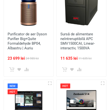
Purificator de aer Dyson
Sursă de alimentare
Purifier Big+Quite
neîntreruptibilă APC
Formaldehyde BP04,
SMV1500CAI, Linear-
Albastru | Auriu
interactiv, 1500VA
23 699 lei
11 635 lei
24 985 lei
11 635 lei
NEW
HOT
HOT