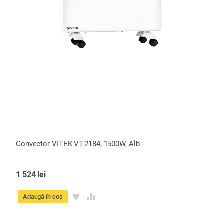
Hota încorporabilă Gorenje TH 62E4 X, Oțel inoxidabil
2 503 lei
Adaugă în coș