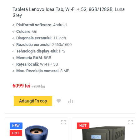
Tabletă Lenovo Idea Tab, Wi-Fi + 5G, 8GB/128GB, Luna
Grey
Platformă software
: Android
Culoare
: Gri
Diagonala ecranului
: 11 inch
Rezolutia ecranului
: 2560x1600
Tehnologia display-ului
: IPS
Memoria RAM
: 8GB
Rețea locală
: Wi-Fi + 5G
Max. Rezoluția camerei
: 8 MP
6099 lei
7899 lei
Adaugă în coș
NEW
HOT
HOT