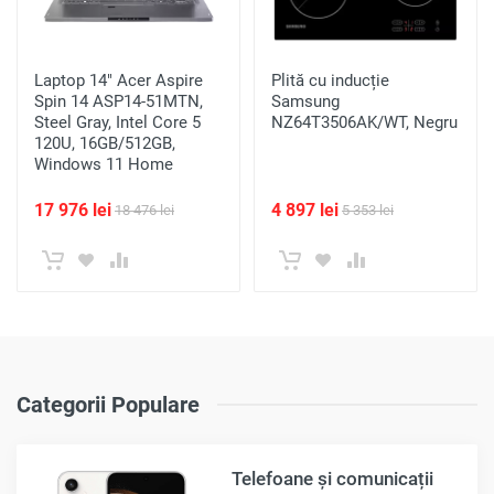
Laptop 14" Acer Aspire
Plită cu inducție
Spin 14 ASP14-51MTN,
Samsung
Steel Gray, Intel Core 5
NZ64T3506AK/WT, Negru
120U, 16GB/512GB,
Windows 11 Home
17 976 lei
4 897 lei
18 476 lei
5 353 lei
Categorii Populare
Telefoane și comunicații