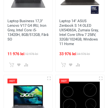
Laptop Business 17,3"
Laptop 14" ASUS
Lenovo V17 G4 IRU, Iron
Zenbook S 14 OLED
Grey, Intel Core i5-
UX5406SA, Zumaia Gray,
13420H, 8GB/512GB, Fără
Intel Core Ultra 7 258V,
SO
32GB/1024GB, Windows
11 Home
11 976 lei
33 976 lei
12 976 lei
34 976 lei
HOT
HOT