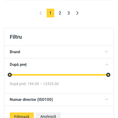
(current)
1
2
3
Filtru
Brand
După preț
După preț:
199.00
–
12335.00
Numar director (ISO100)
Anulează
Filtrează