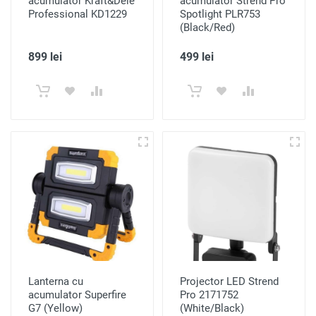
acumulator Kraft&Dele
acumulator Strend Pro
Professional KD1229
Spotlight PLR753
(Black/Red)
899 lei
499 lei
Lanterna cu
Projector LED Strend
acumulator Superfire
Pro 2171752
G7 (Yellow)
(White/Black)