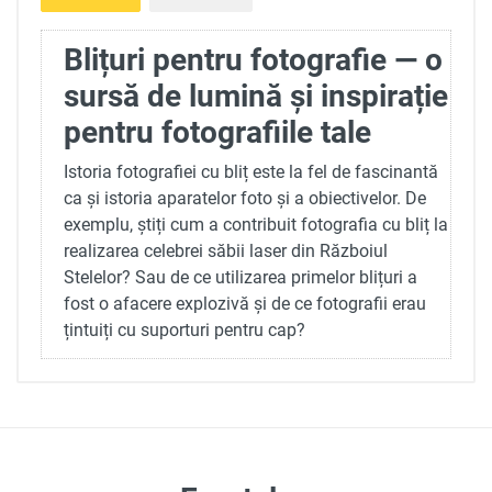
Blițuri pentru fotografie — o
sursă de lumină și inspirație
pentru fotografiile tale
Istoria fotografiei cu bliț este la fel de fascinantă
ca și istoria aparatelor foto și a obiectivelor. De
exemplu, știți cum a contribuit fotografia cu bliț la
realizarea celebrei săbii laser din Războiul
Stelelor? Sau de ce utilizarea primelor blițuri a
fost o afacere explozivă și de ce fotografii erau
țintuiți cu suporturi pentru cap?
Istoria luminii artificiale în
fotografie
Apariția primei lumini artificiale fotografice
datează din 1859, când inginerii germani Robert