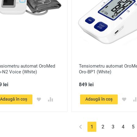
nsiometru automat OroMed
Tensiometru automat OroM
o-N2 Voice (White)
Oro-BP1 (White)
 lei
849 lei
Adaugă în coș
Adaugă în coș
(current)
1
2
3
4
5