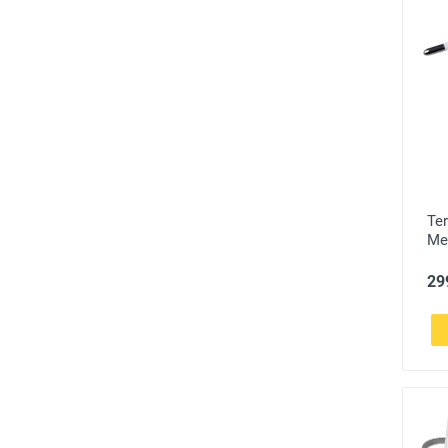
Te
Me
299