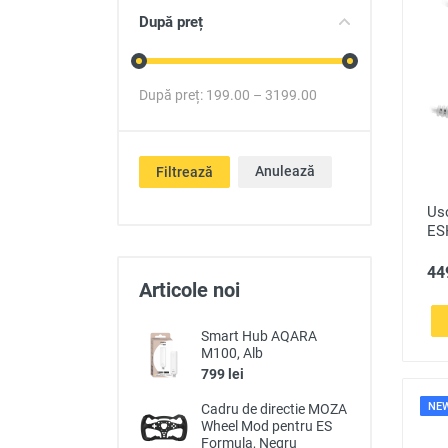
Produse auto
După preț
Totul pentru casa
După preț:
199.00
–
3199.00
Anulează
Filtrează
Usc
ESH
449
Articole noi
Smart Hub AQARA
M100, Alb
799 lei
NE
Cadru de directie MOZA
Wheel Mod pentru ES
Formula, Negru