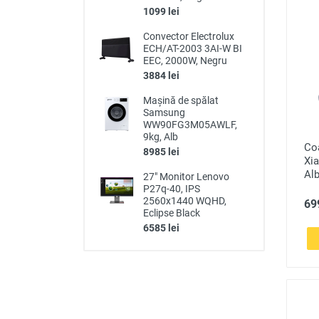
1099 lei
Convector Electrolux
ECH/AT-2003 3AI-W BI
EEC, 2000W, Negru
3884 lei
Mașină de spălat
Samsung
WW90FG3M05AWLF,
9kg, Alb
Coa
8985 lei
Xi
Alb
27" Monitor Lenovo
P27q-40, IPS
2560x1440 WQHD,
699
Eclipse Black
6585 lei