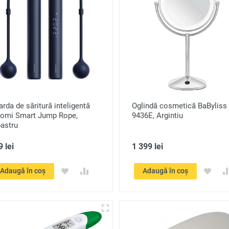
rda de săritură inteligentă
Oglindă cosmetică BaByliss
aomi Smart Jump Rope,
9436E, Argintiu
astru
 lei
1 399 lei
Adaugă în coș
Adaugă în coș