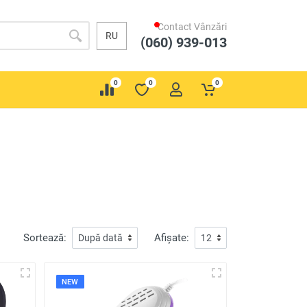
Contact Vânzări
RU
(060) 939-013
0
0
0
Sortează:
Afișate:
NEW