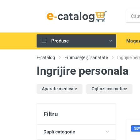
Magaz
Produse
Telefoane și gadget-uri
E-catalog
Frumusețe și sănătate
Ingrijire pe
Echipamente IT
Ingrijire personala
Televizoare, tehnică Audio-Video
Tehnică de bucătărie
Aparate medicale
Oglinzi cosmetice
Aparate de uz casnic
Scule electrice și unelte
Filtru
Frumusețe și sănătate
NE
După categorie
Produse pentru copii