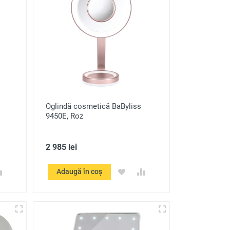
Oglindă cosmetică BaByliss
9450E, Roz
2 985 lei
Adaugă în coș