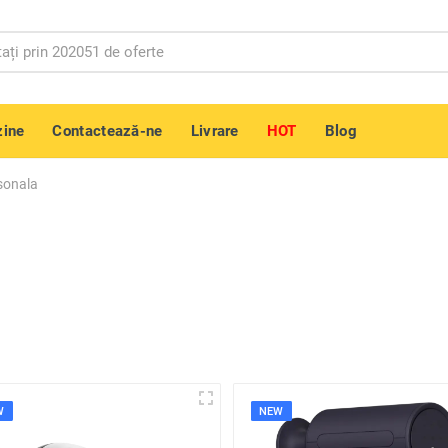
ine
Contactează-ne
Livrare
HOT
Blog
rsonala
W
NEW