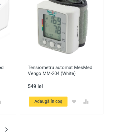
ed
Tensiometru automat MesMed
Vengo MM-204 (White)
549 lei
Adaugă în coș