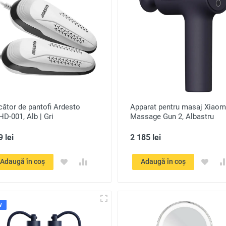
ător de pantofi Ardesto
Apparat pentru masaj Xiaom
D-001, Alb | Gri
Massage Gun 2, Albastru
 lei
2 185 lei
Adaugă în coș
Adaugă în coș
W