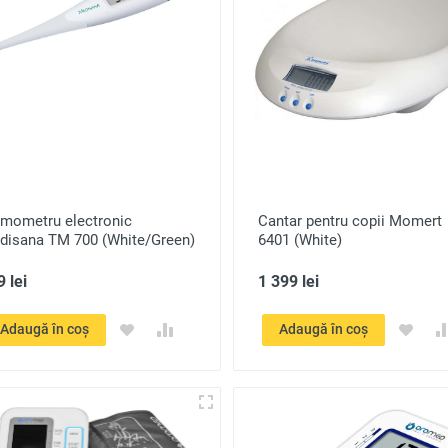
rmometru electronic
Cantar pentru copii Momert
disana TM 700 (White/Green)
6401 (White)
 lei
1 399 lei
Adaugă în coș
Adaugă în coș