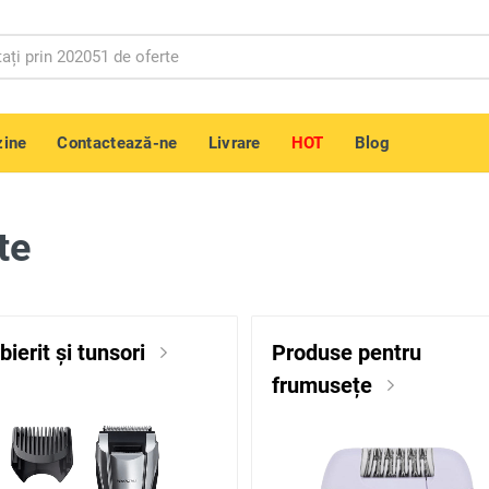
ine
Contactează-ne
Livrare
HOT
Blog
te
bierit și tunsori
Produse pentru
frumusețe