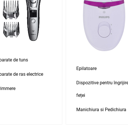
parate de tuns
Epilatoare
parate de ras electrice
Dispozitive pentru îngrijir
rimmere
feței
Manichiura si Pedichiura