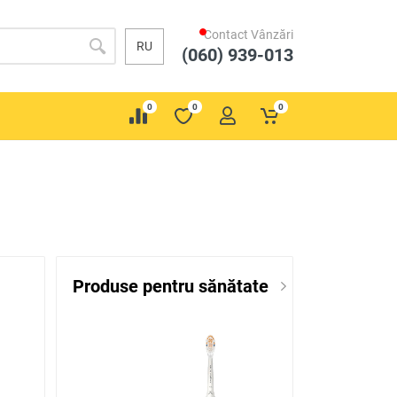
Contact Vânzări
RU
(060) 939-013
0
0
0
Produse pentru sănătate