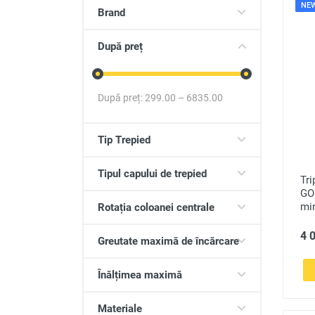
NE
Produse auto
Brand
Totul pentru casa
După preț
După preț:
299.00
–
6835.00
Tip Trepied
Tipul capului de trepied
Tr
GO
mi
Rotația coloanei centrale
4 0
Greutate maximă de încărcare
Înălțimea maximă
Materiale