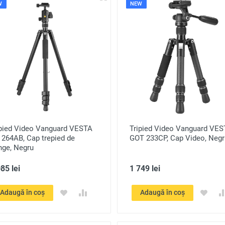
W
NEW
ipied Video Vanguard VESTA
Tripied Video Vanguard VE
 264AB, Cap trepied de
GOT 233CP, Cap Video, Negr
nge, Negru
85 lei
1 749 lei
Adaugă în coș
Adaugă în coș