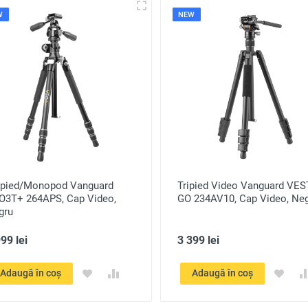
W
NEW
epied/Monopod Vanguard
Tripied Video Vanguard VE
O3T+ 264APS, Cap Video,
GO 234AV10, Cap Video, Ne
gru
99 lei
3 399 lei
Adaugă în coș
Adaugă în coș