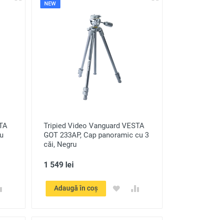
NEW
STA
Tripied Video Vanguard VESTA
u
GOT 233AP, Cap panoramic cu 3
căi, Negru
1 549 lei
Adaugă în coș