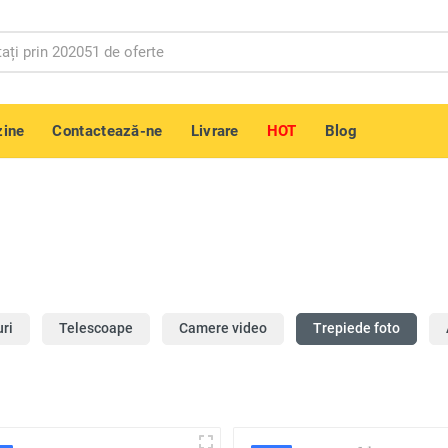
ine
Contactează-ne
Livrare
HOT
Blog
uri
Telescoape
Camere video
Trepiede foto