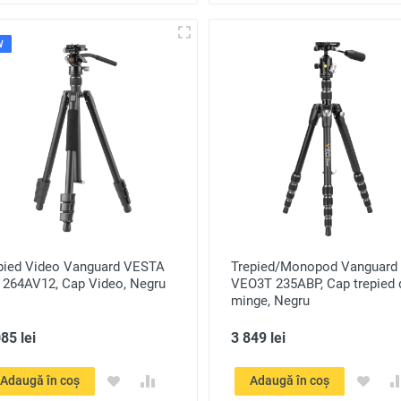
W
ipied Video Vanguard VESTA
Trepied/Monopod Vanguard
 264AV12, Cap Video, Negru
VEO3T 235ABP, Cap trepied 
minge, Negru
85 lei
3 849 lei
Adaugă în coș
Adaugă în coș