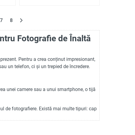
7
8
ntru Fotografie de Înaltă
niprezent. Pentru a crea conținut impresionant,
u un telefon, ci și un trepied de încredere.
rea unei camere sau a unui smartphone, o tijă
pul de fotografiere. Există mai multe tipuri: cap
un șurub metalic și permite mișcarea camerei