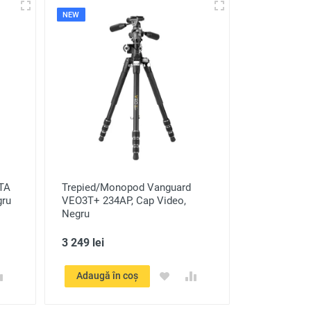
NEW
STA
Trepied/Monopod Vanguard
gru
VEO3T+ 234AP, Cap Video,
Negru
3 249 lei
Adaugă în coș