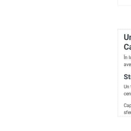
Un
Ca
În 
ave
St
Un 
cen
Cap
sfe