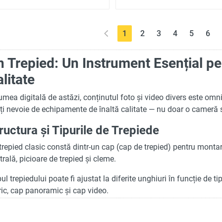
(current)
1
2
3
4
5
6
 Trepied: Un Instrument Esențial pe
litate
lumea digitală de astăzi, conținutul foto și video divers este om
ți nevoie de echipamente de înaltă calitate — nu doar o cameră sa
ructura și Tipurile de Trepiede
trepied clasic constă dintr-un cap (cap de trepied) pentru monta
trală, picioare de trepied și cleme.
ul trepiedului poate fi ajustat la diferite unghiuri în funcție de ti
ric, cap panoramic și cap video.
Cap Sferic:
Fixează echipamentul pe o platformă specială cu 