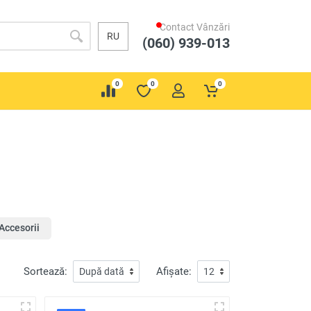
Contact Vânzări
RU
(060) 939-013
0
0
0
Accesorii
Sortează:
Afișate: