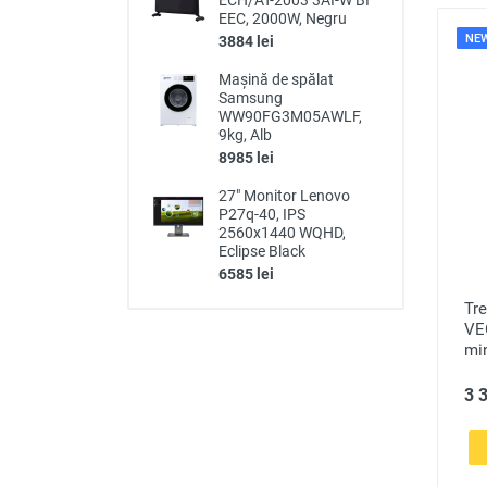
ECH/AT-2003 3AI-W BI
EEC, 2000W, Negru
NE
3884 lei
Mașină de spălat
Samsung
WW90FG3M05AWLF,
9kg, Alb
8985 lei
27" Monitor Lenovo
P27q-40, IPS
2560x1440 WQHD,
Eclipse Black
6585 lei
Tr
VE
mi
3 3