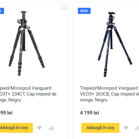
W
NEW
epied/Monopod Vanguard
Trepied/Monopod Vanguard
O3T+ 234CT, Cap trepied de
VEO3+ 263CB, Cap trepied d
nge, Negru
minge, Negru
99 lei
4 199 lei
Adaugă în coș
Adaugă în coș