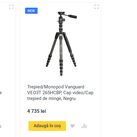
NEW
Trepied/Monopod Vanguard
e
VEO3T 265HCBP, Cap video/Cap
trepied de minge, Negru
4 735 lei
Adaugă în coș